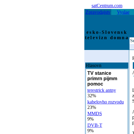
satCentrum.com
Zpravodajstv
Vyslae
esko-Slovensk
televizn domna
S
Hlasovn
TV stanice
primrn pijmm
pomoc
terestrick antny
L
32%
kabelovho rozvodu
23%
MMDS
9%
DVB-T
9%