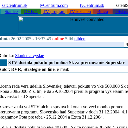
satCentrum.sk
tvCentrum.com
tvCentrum.sk
sateli
Stanice
DVB-T
TV program
TV ke staen
Burza
Diskus
obota
26.02.2005 -
16:33:49
online
5 lid
pihlen
Rubrika:
Stanice a vyslae
STV dostala pokutu pol milina Sk za preruovanie Superstar
Autor:
RVR, Strategie on line
, e-mail:
icenn rada vera udelila Slovenskej televzii pokutu vo vke 500.000 Sk 
zkona 308/2000 Z.z. tm, e da 29.10.2004 preruila program vysielanm 
Slovensko had Superstar.
A zrove zaala voi STV alch p sprvnych konan vo veci monho poruenia zk
preruovanm programu Slovensko had Superstar v doch 31.12.2004, 4.1.
programov Pota pre teba - 25.12.2004 a Extra 31.12.2004.
TV JOJ dostala pokutu vo vke 40.000,- Sk za poruenie 20 ods. 5 zkona