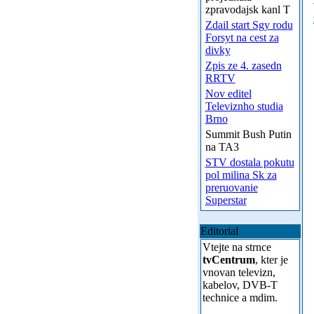
zpravodajsk kanl T
Zdail start Sgy rodu
Forsyt na cest za
divky
Zpis ze 4. zasedn
RRTV
Nov editel
Televiznho studia
Brno
Summit Bush Putin
na TA3
STV dostala pokutu
pol milina Sk za
preruovanie
Superstar
Editorial
Vtejte na strnce
tvCentrum
, kter je
vnovan televizn,
kabelov, DVB-T
technice a mdim.