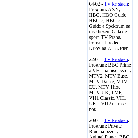
04/02 -
TV ke staen
:
Program: AXN,
HBO, HBO Guide,
HBO 2, HBO 2
Guide a Spektrum na
msc bezen, Galaxie
sport, TV Praha,
Prima a Hradec
Krlov na 7. - 8. tden.
22/01 -
TV ke staen
:
Program: BBC Prime
a VH1 na msc bezen,
MTV2, MTV Base,
MTV Dance, MTV
EU, MTV Hits,
MTV UK, TMF,
VH1 Classic, VH1
UK a VH2 na msc
nor.
20/01 -
TV ke staen
:
Program: Private
Blue na bezen,
Animal Planet, BBC