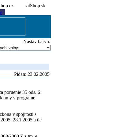
tShop.cz
satShop.sk
e
Nastav barvu:
Pidan: 23.02.2005
za poruenie 35 ods. 6
reklamy v programe
ona v spojitosti s
2005, 28.1.2005 a tie
 308/2000 Z.z tm, e