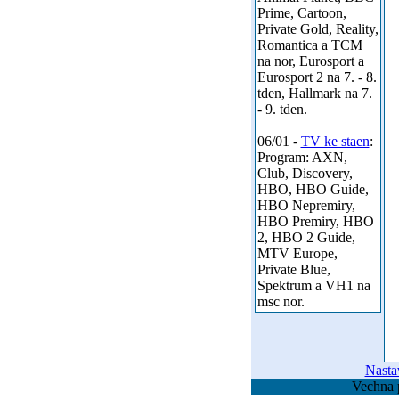
Prime, Cartoon,
Private Gold, Reality,
Romantica a TCM
na nor, Eurosport a
Eurosport 2 na 7. - 8.
tden, Hallmark na 7.
- 9. tden.
06/01 -
TV ke staen
:
Program: AXN,
Club, Discovery,
HBO, HBO Guide,
HBO Nepremiry,
HBO Premiry, HBO
2, HBO 2 Guide,
MTV Europe,
Private Blue,
Spektrum a VH1 na
msc nor.
Nasta
Vechna 