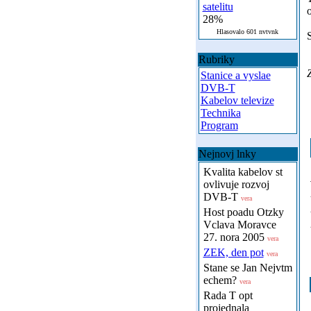
satelitu
28%
Hlasovalo 601 nvtvnk
Rubriky
Z
Stanice a vyslae
DVB-T
Kabelov televize
Technika
Program
Nejnovj lnky
Kvalita kabelov st
ovlivuje rozvoj
DVB-T
vera
Host poadu Otzky
Vclava Moravce
27. nora 2005
vera
ZEK, den pot
vera
Stane se Jan Nejvtm
echem?
vera
Rada T opt
projednala