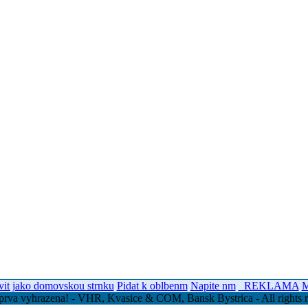
vit jako domovskou strnku
Pidat k oblbenm
Napite nm
_REKLAMA
M
prva vyhrazena! - VHR, Kvasice & COM, Bansk Bystrica - All rights r