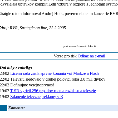
odvysielala uptavkov kompilt Letn vzbura v rozpore s Jednotnm systm
Stratgie o tom informoval Andrej Holk, poveren riadenm kancelrie RVR
droj: RVR, Strategie on line, 22.2.2005
poet koment k tomuto lnku:
0
Verze pro tisk
Odkaz na e-mail
Dal lnky z rubriky:
23/02
Licenn rada zaala sprvne konania voi Markze a Flash
22/02 Televziu sledovalo v druhej polovici roka 3,8 mil. divkov
22/02 Definujme verejnoprvnos!
19/02
T SR vyrieil 256 prpadov ruenia rozhlasu a televzie
19/02
Zdanenie televznej reklamy v R
Komente: