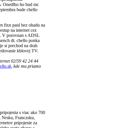
lka. Onedlho ho bud mc
septembra bude chello
en fixn paul bez ohadu na
rstup na internet cez
SDN. V porovnan s ADSL
sench dt. chello ponka
e si prechod na drah
ledovanie kblovej TV.
ternet 02/59 42 24 44
llo.sk
, kde mu priamo
ripojenia s viac ako 700
 Nrsku, Franczsku,
ernetov pripojenie za
hleho sveta zbavy a