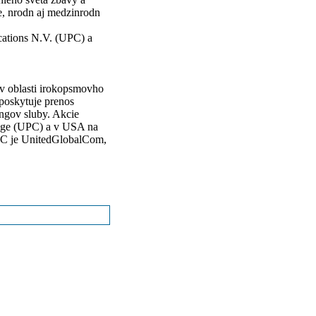
e, nrodn aj medzinrodn
ations N.V. (UPC) a
v oblasti irokopsmovho
poskytuje prenos
ingov sluby. Akcie
nge (UPC) a v USA na
C je UnitedGlobalCom,