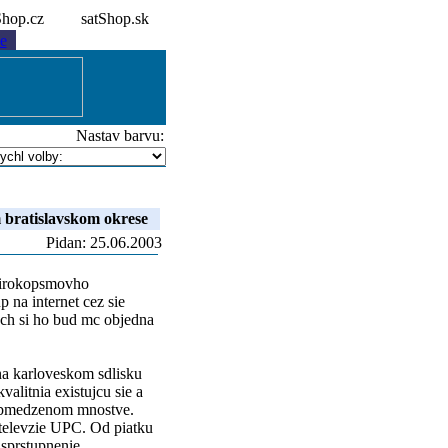
tShop.cz
satShop.sk
e
Nastav barvu:
m bratislavskom okrese
Pidan: 25.06.2003
a irokopsmovho
p na internet cez sie
och si ho bud mc objedna
na karloveskom sdlisku
alitnia existujcu sie a
 obmedzenom mnostve.
 televzie UPC. Od piatku
 sprstupnenie