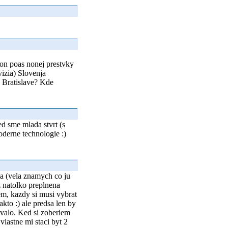
on poas nonej prestvky
izia) Slovenja
v Bratislave? Kde
d sme mlada stvrt (s
derne technologie :)
ia (vela znamych co ju
z natolko preplnena
m, kazdy si musi vybrat
kto :) ale predsa len by
ovalo. Ked si zoberiem
 vlastne mi staci byt 2