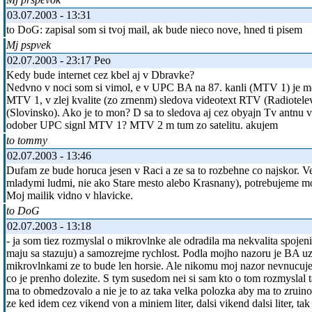
03.07.2003 - 13:31
to DoG: zapisal som si tvoj mail, ak bude nieco nove, hned ti pisem
Mj pspvek
02.07.2003 - 23:17 Peo
Kedy bude internet cez kbel aj v Dbravke?
Nedvno v noci som si vimol, e v UPC BA na 87. kanli (MTV 1) je m
MTV 1, v zlej kvalite (zo zrnenm) sledova videotext RTV (Radiotelev
(Slovinsko). Ako je to mon? D sa to sledova aj cez obyajn Tv antnu 
odober UPC signl MTV 1? MTV 2 m tum zo satelitu. akujem
to tommy
02.07.2003 - 13:46
Dufam ze bude horuca jesen v Raci a ze sa to rozbehne co najskor. Ve
mladymi ludmi, nie ako Stare mesto alebo Krasnany), potrebujeme mo
Moj mailik vidno v hlavicke.
to DoG
02.07.2003 - 13:18
- ja som tiez rozmyslal o mikrovlnke ale odradila ma nekvalita spojen
maju sa stazuju) a samozrejme rychlost. Podla mojho nazoru je BA u
mikrovlnkami ze to bude len horsie. Ale nikomu moj nazor nevnucuje
co je prenho dolezite. S tym susedom nei si sam kto o tom rozmyslal ta
ma to obmedzovalo a nie je to az taka velka polozka aby ma to zruin
ze ked idem cez vikend von a miniem liter, dalsi vikend dalsi liter, tak