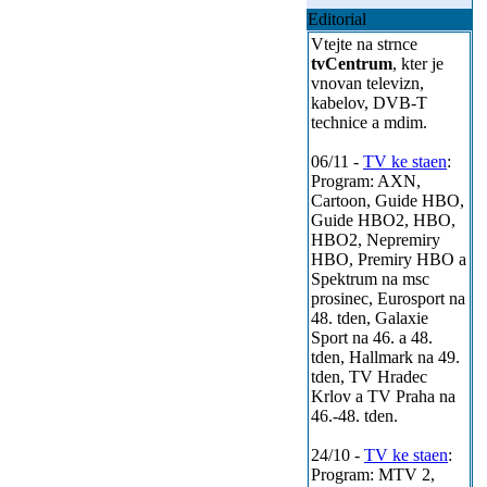
Editorial
Vtejte na strnce
tvCentrum
, kter je
vnovan televizn,
kabelov, DVB-T
technice a mdim.
06/11 -
TV ke staen
:
Program: AXN,
Cartoon, Guide HBO,
Guide HBO2, HBO,
HBO2, Nepremiry
HBO, Premiry HBO a
Spektrum na msc
prosinec, Eurosport na
48. tden, Galaxie
Sport na 46. a 48.
tden, Hallmark na 49.
tden, TV Hradec
Krlov a TV Praha na
46.-48. tden.
24/10 -
TV ke staen
:
Program: MTV 2,