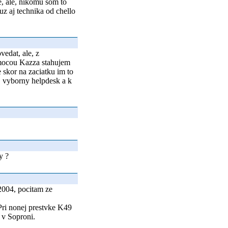
e, ale, nikomu som to
uz aj technika od chello
vedat, ale, z
pomocou Kazza stahujem
 skor na zaciatku im to
e, vyborny helpdesk a k
y ?
2004, pocitam ze
 Pri nonej prestvke K49
 v Soproni.