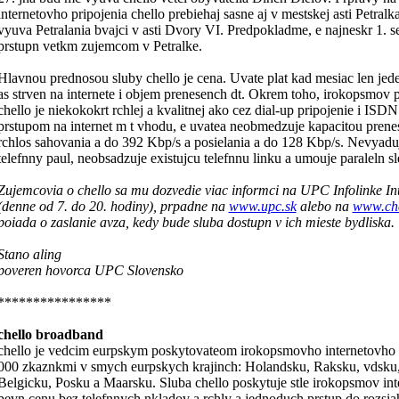
internetovho pripojenia chello prebiehaj sasne aj v mestskej asti Petra
vyuva Petralania bvajci v asti Dvory VI. Predpokladme, e najneskr 1. 
prstupn vetkm zujemcom v Petralke.
Hlavnou prednosou sluby chello je cena. Uvate plat kad mesiac len jed
as strven na internete i objem prenesench dt. Okrem toho, irokopsmov p
chello je niekokokrt rchlej a kvalitnej ako cez dial-up pripojenie i I
prstupom na internet m t vhodu, e uvatea neobmedzuje kapacitou prene
rchlos sahovania a do 392 Kbp/s a posielania a do 128 Kbp/s. Nevyaduj
telefnny paul, neobsadzuje existujcu telefnnu linku a umouje paraleln s
Zujemcovia o chello sa mu dozvedie viac informci na UPC Infolinke In
(denne od 7. do 20. hodiny), prpadne na
www.upc.sk
alebo na
www.che
poiada o zaslanie avza, kedy bude sluba dostupn v ich mieste bydliska.
Stano aling
poveren hovorca UPC Slovensko
****************
chello broadband
chello je vedcim eurpskym poskytovateom irokopsmovho internetovho p
000 zkaznkmi v smych eurpskych krajinch: Holandsku, Raksku, vdsku,
Belgicku, Posku a Maarsku. Sluba chello poskytuje stle irokopsmov int
pevn cenu bez telefnnych nkladov a rchly a jednoduch prstup do rozsia