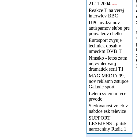
21.11.2004
vera
Reakce T na verej
interwiev BBC
UPC uvdza nov
antispamov slubu pre
pouvateov chello
Eurosport zvyuje
technick dosah v
nmeckm DVB-T
Nmstko - letos zatm
nejvyhledvanj
dramatick seril T1
MAG MEDIA 99,
nov reklamn zstupce
Galaxie sport
Letem svtem m vce
prvodc
Sledovanost voleb v
nabdce esk televize
SUPPORT
LESBIENS - pirtsk
narozeniny Radia 1