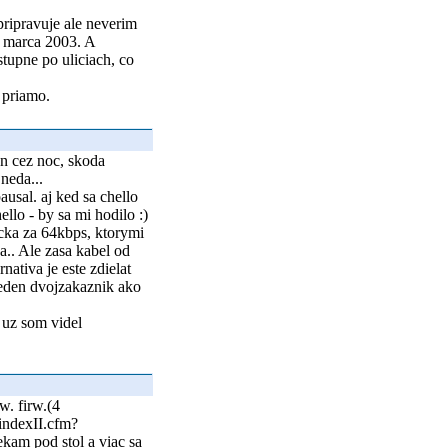
pripravuje ale neverim
do marca 2003. A
tupne po uliciach, co
 priamo.
en cez noc, skoda
neda...
usal. aj ked sa chello
ello - by sa mi hodilo :)
icka za 64kbps, ktorymi
a.. Ale zasa kabel od
nativa je este zdielat
jeden dvojzakaznik ako
 uz som videl
w. firw.(4
indexII.cfm?
kam pod stol a viac sa