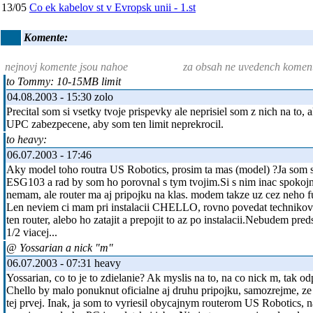
13/05
Co ek kabelov st v Evropsk unii - 1.st
Komente:
nejnovj komente jsou nahoe
za obsah ne uvedench komen
to Tommy: 10-15MB limit
04.08.2003 - 15:30 zolo
Precital som si vsetky tvoje prispevky ale neprisiel som z nich na t
UPC zabezpecene, aby som ten limit neprekrocil.
to heavy:
06.07.2003 - 17:46
Aky model toho routra US Robotics, prosim ta mas (model) ?Ja som
ESG103 a rad by som ho porovnal s tym tvojim.Si s nim inac spok
nemam, ale router ma aj pripojku na klas. modem takze uz cez neho 
Len neviem ci mam pri instalacii CHELLO, rovno povedat technikovi
ten router, alebo ho zatajit a prepojit to az po instalacii.Nebudem pred
1/2 viacej...
@ Yossarian a nick "m"
06.07.2003 - 07:31 heavy
Yossarian, co to je to zdielanie? Ak myslis na to, na co nick m, tak 
Chello by malo ponuknut oficialne aj druhu pripojku, samozrejme, z
tej prvej. Inak, ja som to vyriesil obycajnym routerom US Robotics, 