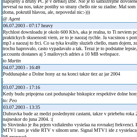
napojeny a druhy PC je v detskej izbe. Nie je to samozrejme dovolen
nevesal na nos, takze postihy so strany chello nie su ziadne. Mal som 
doma, pokrutil hlavou, ale, nepovedal nic:-)))
@ Agent
06.07.2003 - 07:17 heavy
Rychlost downloadu je okolo 600 Kb/s, aka je realna, to Ti neviem po
praktickych skusenosti viem, ze to je naozaj rychle. Ja vacsinou s 
mp3 a naozaj to frci. Co sa tyka kvality sluzieb chello, mam dojem, ze
trochu haprovalo, casto vypadavalo a tak. Teraz je to podstatne lepsi
accountu dostanes aj 5 mailovych adries a 10 MB webspace.
to Martin
04.07.2003 - 16:49
Poddunajske a Dolne hony az na konci takze tiez az jar 2004
.
03.07.2003 - 17:16
Kedy budu pripojena cast podunajske biskupice respektive dolne hon
to: Peo
03.07.2003 - 13:35
Dubravka bude az medzi poslednymi castami, takze v priebehu roka 
najneskor do juna 2004. :(
to Slovinsko je iba prjem vzdialenho vysielaa na rovnakej frekvenci.
MTV1 tam je vidie RTV v silnom ume. Signal MTV1 ide z vysielaca
Mj prspevok