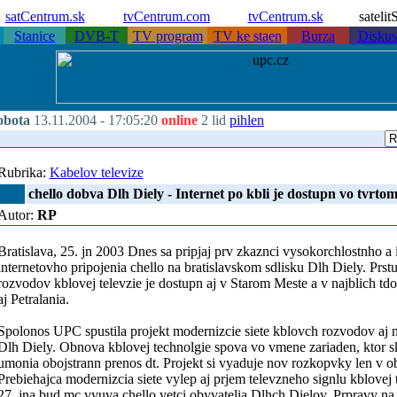
satCentrum.sk
tvCentrum.com
tvCentrum.sk
sateli
Stanice
DVB-T
TV program
TV ke staen
Burza
Diskus
obota
13.11.2004 -
17:05:20
online
2 lid
pihlen
Rubrika:
Kabelov televize
chello dobva Dlh Diely - Internet po kbli je dostupn vo tvrto
Autor:
RP
Bratislava, 25. jn 2003 Dnes sa pripjaj prv zkaznci vysokorchlostnho 
internetovho pripojenia chello na bratislavskom sdlisku Dlh Diely. Prstu
rozvodov kblovej televzie je dostupn aj v Starom Meste a v najblich td
aj Petralania.
Spolonos UPC spustila projekt modernizcie siete kblovch rozvodov aj 
Dlh Diely. Obnova kblovej technolgie spova vo vmene zariaden, ktor skv
umonia obojstrann prenos dt. Projekt si vyaduje nov rozkopvky len v
Prebiehajca modernizcia siete vylep aj prjem televzneho signlu kblovej
27. jna bud mc vyuva chello vetci obyvatelia Dlhch Dielov. Prpravy na