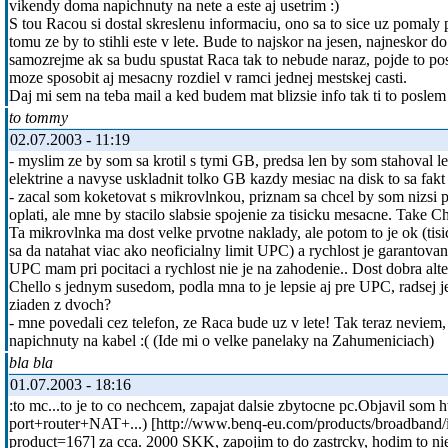
vikendy doma napichnuty na nete a este aj usetrim :)
S tou Racou si dostal skreslenu informaciu, ono sa to sice uz pomaly 
tomu ze by to stihli este v lete. Bude to najskor na jesen, najneskor 
samozrejme ak sa budu spustat Raca tak to nebude naraz, pojde to pos
moze sposobit aj mesacny rozdiel v ramci jednej mestskej casti.
Daj mi sem na teba mail a ked budem mat blizsie info tak ti to poslem
to tommy
02.07.2003 - 11:19
- myslim ze by som sa krotil s tymi GB, predsa len by som stahoval l
elektrine a navyse uskladnit tolko GB kazdy mesiac na disk to sa fakt 
- zacal som koketovat s mikrovlnkou, priznam sa chcel by som nizsi pa
oplati, ale mne by stacilo slabsie spojenie za tisicku mesacne. Take Ch
Ta mikrovlnka ma dost velke prvotne naklady, ale potom to je ok (tis
sa da natahat viac ako neoficialny limit UPC) a rychlost je garantovan
UPC mam pri pocitaci a rychlost nie je na zahodenie.. Dost dobra alter
Chello s jednym susedom, podla mna to je lepsie aj pre UPC, radsej 
ziaden z dvoch?
- mne povedali cez telefon, ze Raca bude uz v lete! Tak teraz neviem,
napichnuty na kabel :( (Ide mi o velke panelaky na Zahumeniciach)
bla bla
01.07.2003 - 18:16
:to mc...to je to co nechcem, zapajat dalsie zbytocne pc.Objavil som h
port+router+NAT+...) [http://www.benq-eu.com/products/broadband/
product=167] za cca. 2000 SKK, zapojim to do zastrcky, hodim to nie