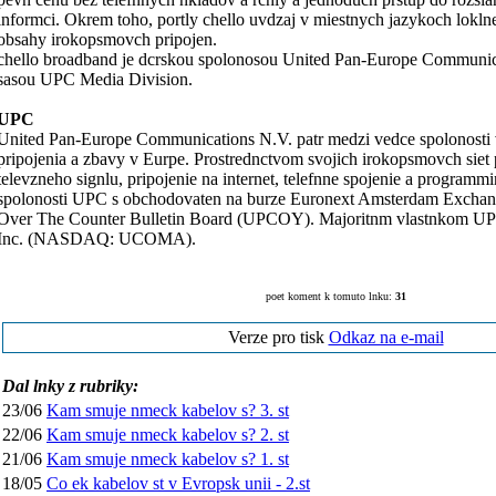
informci. Okrem toho, portly chello uvdzaj v miestnych jazykoch lokln
obsahy irokopsmovch pripojen.
chello broadband je dcrskou spolonosou United Pan-Europe Communic
sasou UPC Media Division.
UPC
United Pan-Europe Communications N.V. patr medzi vedce spolonosti 
pripojenia a zbavy v Eurpe. Prostrednctvom svojich irokopsmovch siet 
televzneho signlu, pripojenie na internet, telefnne spojenie a programm
spolonosti UPC s obchodovaten na burze Euronext Amsterdam Excha
Over The Counter Bulletin Board (UPCOY). Majoritnm vlastnkom UP
Inc. (NASDAQ: UCOMA).
poet koment k tomuto lnku:
31
Verze pro tisk
Odkaz na e-mail
Dal lnky z rubriky:
23/06
Kam smuje nmeck kabelov s? 3. st
22/06
Kam smuje nmeck kabelov s? 2. st
21/06
Kam smuje nmeck kabelov s? 1. st
18/05
Co ek kabelov st v Evropsk unii - 2.st