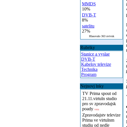
MMDS
10%
DVB-T
8%
satelitu
27%
Hlasovalo 363 nvtvnk
Rubriky
Stanice a vyslae
DVB-T
Kabelov televize
Technika
Program
Nejnovj lnky
TV Prima spout od
21.11.virtuln studio
pro sv zpravodajsk
poady
vera
Zpravodajstv televize
Prima ve virtulnm
studiu od nedle