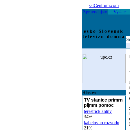
satCentrum.com
Zpravodajstv
Vyslae
esko-Slovensk
televizn domna
S
Hlasovn
TV stanice primrn
pijmm pomoc
terestrick antny
34%
kabelovho rozvodu
21%