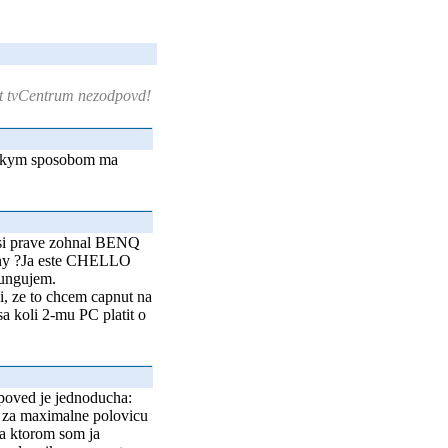
t tvCentrum nezodpovd!
o, akym sposobom ma
 si prave zohnal BENQ
ojny ?Ja este CHELLO
fungujem.
, ze to chcem capnut na
sa koli 2-mu PC platit o
odpoved je jednoducha:
e za maximalne polovicu
na ktorom som ja