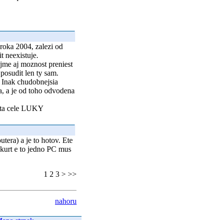
roka 2004, zalezi od
t neexistuje.
jme aj moznost preniest
posudit len ty sam.
. Inak chudobnejsia
a, a je od toho odvodena
sta cele LUKY
era) a je to hotov. Ete
akurt e to jedno PC mus
1 2 3 > >>
nahoru