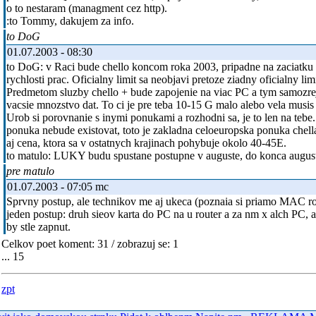
o to nestaram (managment cez http).
:to Tommy, dakujem za info.
to DoG
01.07.2003 - 08:30
to DoG: v Raci bude chello koncom roka 2003, pripadne na zaciatku 
rychlosti prac. Oficialny limit sa neobjavi pretoze ziadny oficialny limi
Predmetom sluzby chello + bude zapojenie na viac PC a tym samozre
vacsie mnozstvo dat. To ci je pre teba 10-15 G malo alebo vela musis 
Urob si porovnanie s inymi ponukami a rozhodni sa, je to len na tebe
ponuka nebude existovat, toto je zakladna celoeuropska ponuka chell
aj cena, ktora sa v ostatnych krajinach pohybuje okolo 40-45E.
to matulo: LUKY budu spustane postupne v auguste, do konca augu
pre matulo
01.07.2003 - 07:05 mc
Sprvny postup, ale technikov me aj ukeca (poznaia si priamo MAC rout
jeden postup: druh sieov karta do PC na u router a za nm x alch PC, 
by stle zapnut.
Celkov poet koment: 31 / zobrazuj se: 1
... 15
zpt