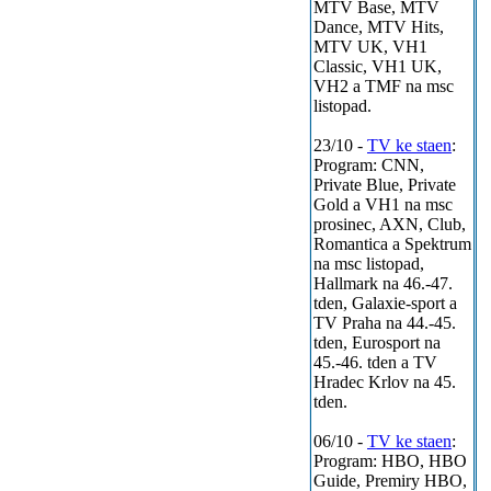
MTV Base, MTV
Dance, MTV Hits,
MTV UK, VH1
Classic, VH1 UK,
VH2 a TMF na msc
listopad.
23/10 -
TV ke staen
:
Program: CNN,
Private Blue, Private
Gold a VH1 na msc
prosinec, AXN, Club,
Romantica a Spektrum
na msc listopad,
Hallmark na 46.-47.
tden, Galaxie-sport a
TV Praha na 44.-45.
tden, Eurosport na
45.-46. tden a TV
Hradec Krlov na 45.
tden.
06/10 -
TV ke staen
:
Program: HBO, HBO
Guide, Premiry HBO,