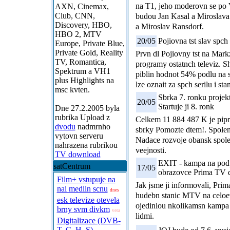
na T1, jeho moderovn se po
AXN, Cinemax,
Club, CNN,
budou Jan Kasal a Miroslava
Discovery, HBO,
a Miroslav Ransdorf.
HBO 2, MTV
20/05
Pojiovna tst slav spc
Europe, Private Blue,
Private Gold, Reality
Prvn dl Pojiovny tst na Mar
TV, Romantica,
programy ostatnch televiz. 
Spektrum a VH1
piblin hodnot 54% podlu na s
plus Highlights na
lze oznait za spch serilu i sta
msc kvten.
Sbrka 7. ronku projek
20/05
Startuje ji 8. ronk
Dne 27.2.2005 byla
rubrika Upload z
Celkem 11 884 487 K je pipr
dvodu
nadmrnho
sbrky Pomozte dtem!. Spolen 
vytovn serveru
Nadace rozvoje obansk spolen
nahrazena rubrikou
veejnosti.
TV download
EXIT - kampa na podp
satCentrum
17/05
obrazovce Prima TV d
Film+ vstupuje na
Jak jsme ji informovali, Pri
nai mediln scnu
dnes
hudebn stanic MTV na celoe
esk televize otevela
ojedinlou nkolikamsn kampa 
brny svm divkm
vera
lidmi.
Digitalizace (DVB-
T, C, H, S)