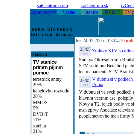
satCentrum.com
satCentrum.sk
tvCen
Zpravodajstv
Vyslae
Stanice
DVB-T
TV p
esko-Slovensk
televizn domna
ter
24.05.2005 -
03:04:10
onl
23/05
Zmluvy STV so tdiom 
Hlasovn
vera
Sudkya Okresnho sdu Bratisl
TV stanice
STV so tdiom Beta boli platn 
primrn pijmm
len manamentu STV Branisl
pomoc
terestrick antny
V dubnu si v podlech 
23/05
29%
Prima
vera
kabelovho rozvodu
V dubnu si ve svch podlech n
20%
hlavnm veernm ase, polepily 
MMDS
Novy a T2, jejich podly ve s
9%
msn zprvy Asociace televiznc
DVB-T
peoplemetrovho men firmy M
11%
satelitu
31%