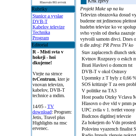
Krtk zprvy
Hlasovalo 865 nvtvnk
Projekt Make up na ku
Rubriky
Televizn obrazovka dosud vy
Stanice a vyslae
budeme mt jedinenou pleitost
DVB-T
hudebn televize ko ve spolup
Kabelov televize
Technika
svho vysln od dneka zaazuje 
Program
vytvoili samotn divci. Dnes 
Editorial
ti dle
zdroj: PR Press TV ko
R - Misti svta v
Stav zaplacench dlunch stek
hokeji - hoi
Kvtnov Rozpravy o eskch 
dkujeme!
Brati Havlovi o domcm tst
DVB-T v okol Ostravy
Vtejte na strnce
Upomnky z T byly z 0,66 
tvCentrum
, kter je
SOS kritizuje T za een probl
vnovan televizn,
kabelov, DVB-T
V politike na TA3
technice a mdim.
Host poadu Otzky Vclava M
Hlasovn o dve vld v pmm pe
14/05 -
TV
UPC zvila v 1. tvrtlet vnosy 
download
: Program:
Budcnos digitlnej televzie
Jetix, Travel plus
Za hokejem do Vdn proste
Highlights na msc
ervenec.
Polovinu vyazench finalist 
Radio Impuls zlepuje pokry