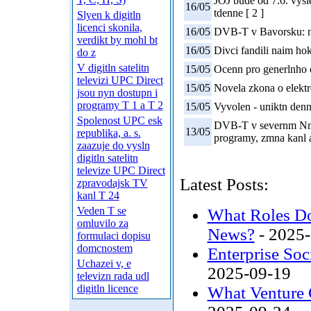
JOJ bude od 7.6. vysie
16/05
tdenne [ 2 ]
Slyen k digitln
licenci skonila,
16/05
DVB-T v Bavorsku: n
verdikt by mohl bt
16/05
Divci fandili naim ho
do z
V digitln satelitn
15/05
Ocenn pro generlnho ed
televizi UPC Direct
15/05
Novela zkona o elekt
jsou nyn dostupn i
programy T 1 a T 2
15/05
Vyvolen - uniktn den
Spolenost UPC esk
DVB-T v severnm Nm
13/05
republika, a. s.
programy, zmna kanl a
zaazuje do vysln
digitln satelitn
televize UPC Direct
Latest Posts:
zpravodajsk TV
kanl T 24
Veden T se
What Roles Do
omluvilo za
News?
- 2025
formulaci dopisu
domcnostem
Enterprise Soc
Uchazei v, e
2025-09-19
televizn rada udl
digitln licence
What Venture C