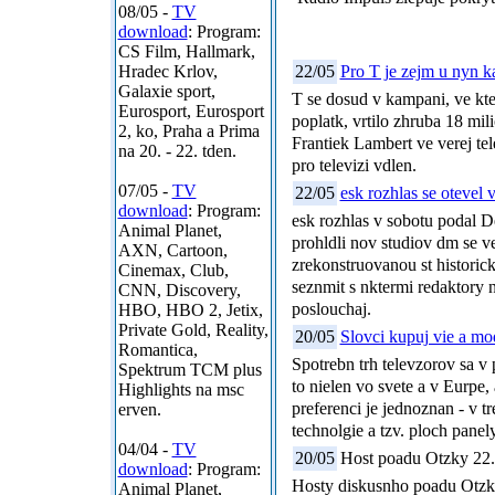
08/05 -
TV
download
: Program:
CS Film, Hallmark,
Hradec Krlov,
22/05
Pro T je zejm u nyn k
Galaxie sport,
T se dosud v kampani, ve kte
Eurosport, Eurosport
poplatk, vrtilo zhruba 18 mil
2, ko, Praha a Prima
Frantiek Lambert ve verej tele
na 20. - 22. tden.
pro televizi vdlen.
07/05 -
TV
22/05
esk rozhlas se otevel v
download
: Program:
esk rozhlas v sobotu podal D
Animal Planet,
prohldli nov studiov dm se v
AXN, Cartoon,
zrekonstruovanou st historic
Cinemax, Club,
seznmit s nktermi redaktory 
CNN, Discovery,
poslouchaj.
HBO, HBO 2, Jetix,
Private Gold, Reality,
20/05
Slovci kupuj vie a mo
Romantica,
Spotrebn trh televzorov sa 
Spektrum TCM plus
to nielen vo svete a v Eurpe
Highlights na msc
preferenci je jednoznan - v t
erven.
technolgie a tzv. ploch pane
04/04 -
TV
20/05
Host poadu Otzky 22.
download
: Program:
Hosty diskusnho poadu Otzky
Animal Planet,