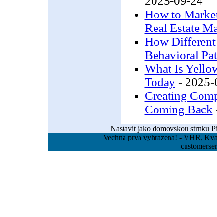
2025-09-24
How to Market 
Real Estate Ma
How Different
Behavioral Pat
What Is Yellow
Today
- 2025-
Creating Comp
Coming Back
Nastavit jako domovskou strnku
P
Vechna prva vyhrazena! - VHR, Kvas
customerse