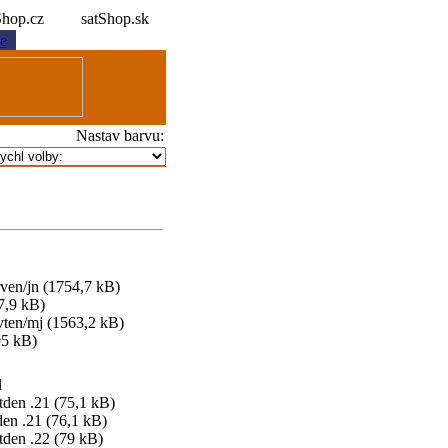
tShop.cz
satShop.sk
e
Nastav barvu:
rven/jn (1754,7 kB)
7,9 kB)
vten/mj (1563,2 kB)
95 kB)
l
tden .21 (75,1 kB)
den .21 (76,1 kB)
tden .22 (79 kB)