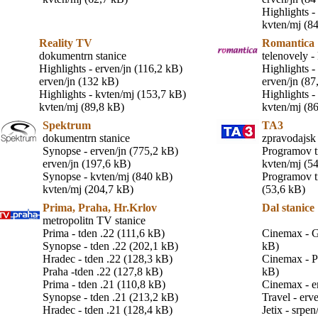
Highlights -
kvten/mj (8
Reality TV
Romantica
dokumentrn stanice
telenovely -
Highlights - erven/jn (116,2 kB)
Highlights -
erven/jn (132 kB)
erven/jn (87
Highlights - kvten/mj (153,7 kB)
Highlights -
kvten/mj (89,8 kB)
kvten/mj (8
Spektrum
TA3
dokumentrn stanice
zpravodajsk 
Synopse - erven/jn (775,2 kB)
Programov tr
erven/jn (197,6 kB)
kvten/mj (5
Synopse - kvten/mj (840 kB)
Programov t
kvten/mj (204,7 kB)
(53,6 kB)
Prima, Praha, Hr.Krlov
Dal stanice
metropolitn TV stanice
Prima - tden .22 (111,6 kB)
Cinemax - Gu
Synopse - tden .22 (202,1 kB)
kB)
Hradec - tden .22 (128,3 kB)
Cinemax - Pr
Praha -tden .22 (127,8 kB)
kB)
Prima - tden .21 (110,8 kB)
Cinemax - e
Synopse - tden .21 (213,2 kB)
Travel - erv
Hradec - tden .21 (128,4 kB)
Jetix - srpe