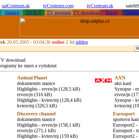
satCentrum.sk
tvCentrum.com
tvCentrum.sk
sateli
Stanice
DVB-T
TV program
TV download
Burza
Diskus
tek
20.05.2005 -
03:04:36
online
2 lid
pihlen
TV download
rogramy ke staen a vytisknut
Animal Planet
AXN
dokumentrn stanice
akn kanl
Highlights - erven/jn (128,5 kB)
Synopse - e
erven/jn (316 kB)
erven/jn (17
Highlights - kvten/mj (128,4 kB)
Synopse - k
kvten/mj (320,5 kB)
kvten/mj (1
Discovery channel
Eurosport
dokumentrn stanice
sportovn kan
Highlights - erven/jn (158,1 kB)
Eurosport2 - 
erven/jn (271,1 kB)
Eurosport - t
Highlights - kvten/mj (159 kB)
Eurosport2 - 