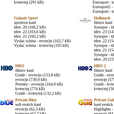
kvten/mj (291 kB)
Eurosport - t
Eurosport2 - 
Eurosport - t
Galaxie Sport
Hallmark
sportovn kanl
filmov kanl
tden .20 (160,2 kB)
Synopse - td
tden .22 (163,6 kB)
tden .23 (14
tden .21 (160,2 kB)
Synopse - td
Vyslac schma - erven/jn (102,7 kB)
tden .22 (15
Vyslac schma - kvten/mj (103 kB)
Synopse - td
tden .21 (15
Synopse - td
tden .20 (15
HBO
HBO 2
filmov kanl
filmov kanl
Guide - erven/jn (133,8 kB)
Guide - erve
erven/jn (739,9 kB)
erven/jn (57
Premiry - erven/jn (164,9 kB)
Guide - kvt
kvten/mj (774 kB)
kvten/mj (5
Guide - kvten/mj (132,2 kB)
Private Blue
Private Gol
soft erotick kanl
hard erotick
erven/jn (62,3 kB)
Highlights -
kvten/mj (62,7 kB)
erven/jn (84