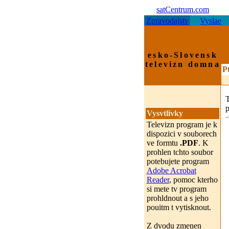
satCentrum.com
Zpravodajstv
Vyslae
esko-Slovensk
televizn domna
P
p
Vysvtlivky
Televizn program je k
dispozici v souborech
ve formtu
.PDF
. K
prohlen tchto soubor
potebujete program
Adobe Acrobat
Reader
, pomoc kterho
si mete tv program
prohldnout a s jeho
pouitm t vytisknout.
Z dvodu zmenen