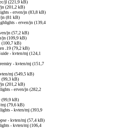
ec/jl (221,9 kB)
n/jn (201,2 kB)
ights - erven/jn (83,8 kB)
/jn (81 kB)
ghlights - erven/jn (139,4
ven/jn (57,2 kB)
/jn (109,9 kB)
2 (100,7 kB)
en .19 (79,2 kB)
uide - kvten/mj (124,1
remiry - kvten/mj (151,7
vten/mj (549,5 kB)
1 (99,3 kB)
n/jn (201,2 kB)
ghts - erven/jn (282,2
0 (99,9 kB)
/mj (79,6 kB)
ights - kvten/mj (393,9
se - kvten/mj (57,4 kB)
ghts - kvten/mj (106,4