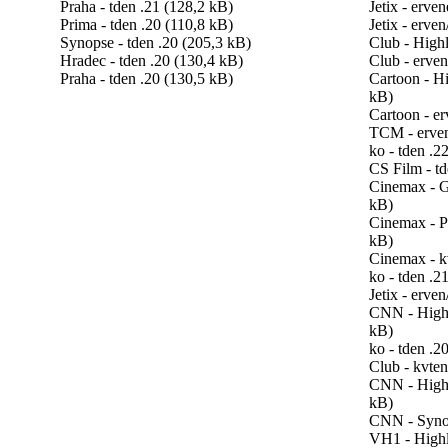
Praha - tden .21 (128,2 kB)
Jetix - erven
Prima - tden .20 (110,8 kB)
Jetix - erve
Synopse - tden .20 (205,3 kB)
Club - Highl
Hradec - tden .20 (130,4 kB)
Club - erven
Praha - tden .20 (130,5 kB)
Cartoon - Hi
kB)
Cartoon - er
TCM - erven
ko - tden .2
CS Film - td
Cinemax - G
kB)
Cinemax - P
kB)
Cinemax - k
ko - tden .2
Jetix - erve
CNN - Highli
kB)
ko - tden .2
Club - kvten
CNN - Highl
kB)
CNN - Synop
VH1 - Highli