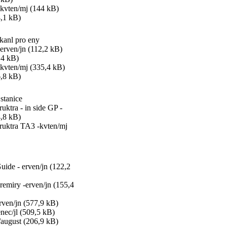
 kvten/mj (144 kB)
4,1 kB)
 kanl pro eny
 erven/jn (112,2 kB)
,4 kB)
 kvten/mj (335,4 kB)
6,8 kB)
stanice
uktra - in side GP -
4,8 kB)
ruktra TA3 -kvten/mj
ide - erven/jn (122,2
emiry -erven/jn (155,4
rven/jn (577,9 kB)
enec/jl (509,5 kB)
n/august (206,9 kB)