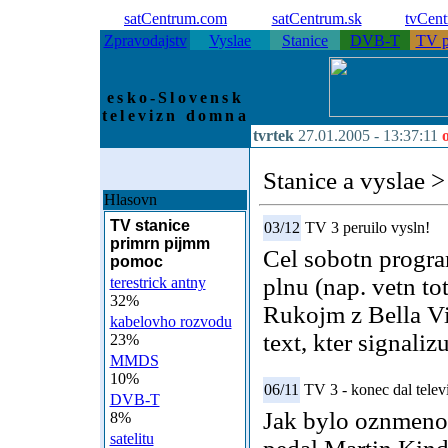
satCentrum.com
satCentrum.sk
tvCen
Zpravodajstv
Vyslae
Stanice
DVB-T
TV p
esko-Slovensk
televizn domna
tvrtek
27.01.2005 -
13:37:11
Stanice a vyslae
>
Hlasovn
TV stanice
03/12
TV 3 peruilo vysln!
primrn pijmm
Cel sobotn progra
pomoc
plnu (nap. vetn t
terestrick antny
32%
Rukojm z Bella Vi
kabelovho rozvodu
text, kter signaliz
23%
MMDS
10%
06/11
TV 3 - konec dal telev
DVB-T
Jak bylo oznmeno 
8%
satelitu