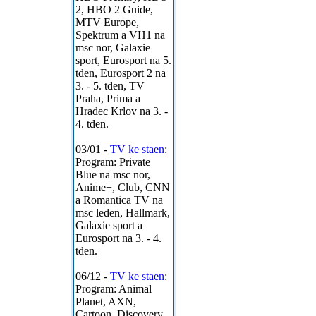
2, HBO 2 Guide,
MTV Europe,
Spektrum a VH1 na
msc nor, Galaxie
sport, Eurosport na 5.
tden, Eurosport 2 na
3. - 5. tden, TV
Praha, Prima a
Hradec Krlov na 3. -
4. tden.
03/01 -
TV ke staen
:
Program: Private
Blue na msc nor,
Anime+, Club, CNN
a Romantica TV na
msc leden, Hallmark,
Galaxie sport a
Eurosport na 3. - 4.
tden.
06/12 -
TV ke staen
:
Program: Animal
Planet, AXN,
Cartoon, Discovery,