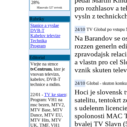
pedal Martin Kinde
28%
pro rozhlasov a t
Hlasovalo 527 nvtvnk
vysln z technickc
Rubriky
Stanice a vyslae
24/10
TV Global po vstupu 
DVB-T
Kabelov televize
Na Barandov se o
Technika
rozzen generln edi
Program
zpravodajsk relac
Editorial
a vlastn pro cel
Vtejte na strnce
vznik skuten telev
tvCentrum
, kter je
vnovan televizn,
kabelov, DVB-T
24/10
Global - skuton konku
technice a mdim.
Hoci je slovensk t
22/01 -
TV ke staen
:
satelitu, tentokrt
Program: VH1 na
msc bezen, MTV2,
s udelenm licencie
MTV Base, MTV
spolonosti MAC T
Dance, MTV EU,
MTV Hits, MTV
bvalej TV Slavn (
UK, TMF, VH1