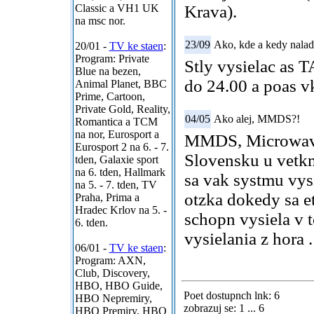
Classic a VH1 UK
Krava).
na msc nor.
23/09
Ako, kde a kedy nala
20/01 -
TV ke staen
:
Program: Private
Stly vysielac as T
Blue na bezen,
do 24.00 a poas v
Animal Planet, BBC
Prime, Cartoon,
Private Gold, Reality,
04/05
Ako alej, MMDS?!
Romantica a TCM
na nor, Eurosport a
MMDS, Microwave 
Eurosport 2 na 6. - 7.
Slovensku u vetkm
tden, Galaxie sport
na 6. tden, Hallmark
sa vak systmu vys
na 5. - 7. tden, TV
otzka dokedy sa et
Praha, Prima a
Hradec Krlov na 5. -
schopn vysiela v 
6. tden.
vysielania z hora .
06/01 -
TV ke staen
:
Program: AXN,
Club, Discovery,
HBO, HBO Guide,
Poet dostupnch lnk: 6
HBO Nepremiry,
zobrazuj se: 1 ... 6
HBO Premiry, HBO