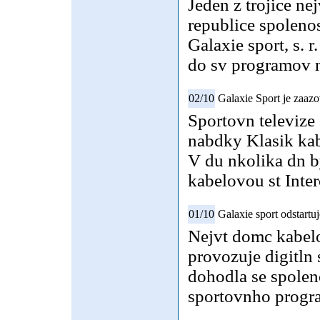
Jeden z trojice ne
republice spolenos
Galaxie sport, s. 
do sv programov 
02/10
Galaxie Sport je zaaz
Sportovn televize 
nabdky Klasik kab
V du nkolika dn b
kabelovou st Inter
01/10
Galaxie sport odstartuj
Nejvt domc kabelo
provozuje digitln 
dohodla se spolenos
sportovnho progr