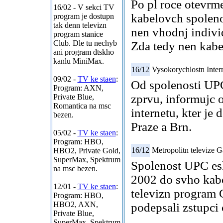
Po pl roce otevrm
16/02 - V sekci
TV
kabelovch spolenos
program
je dostupn
tak denn televizn
nen vhodnj indivi
program stanice
Club. Dle tu nechyb
Zda tedy nen kabel
ani program dtskho
kanlu MiniMax.
16/12
Vysokorychlostn Inte
09/02 -
TV ke staen
:
Od spolenosti UPC
Program: AXN,
zprvu, informujc 
Private Blue,
Romantica na msc
internetu, kter je
bezen.
Praze a Brn.
05/02 -
TV ke staen
:
Program: HBO,
16/12
Metropolitn televize G
HBO2, Private Gold,
SuperMax, Spektrum
Spolenost UPC esk 
na msc bezen.
2002 do svho kabe
12/01 -
TV ke staen
:
televizn program 
Program: HBO,
HBO2, AXN,
podepsali zstupci
Private Blue,
SuperMax, Spektrum