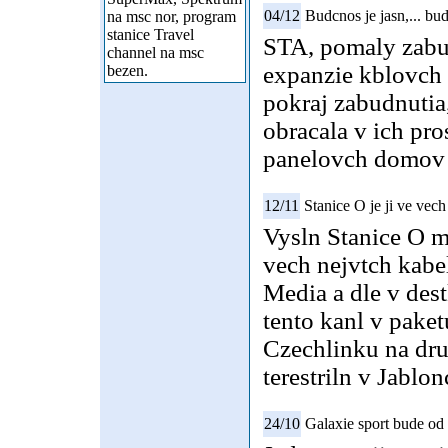
04/12
Budcnos je jasn,... bu
na msc nor, program
stanice Travel
STA, pomaly zabu
channel na msc
expanzie kblovch 
bezen.
pokraj zabudnutia
obracala v ich pro
panelovch domov 
12/11
Stanice O je ji ve vec
Vysln Stanice O m
vech nejvtch kabe
Media a dle v des
tento kanl v paket
Czechlinku na dru
terestriln v Jablon
24/10
Galaxie sport bude od