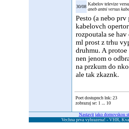
Kabelov televize versu
30/08
aneb antni versus kabe
Pesto (a nebo prv 
kabelovch operto
rozpoutala se hav
ml prost z trhu v
druhmu. A protoe
nen jenom o odbrat
na przkum do nkol
ale tak zkaznk.
Poet dostupnch lnk: 23
zobrazuj se: 1 ... 10
Nastavit jako domovskou s
Vechna prva vyhrazena! - VHR, Kvas