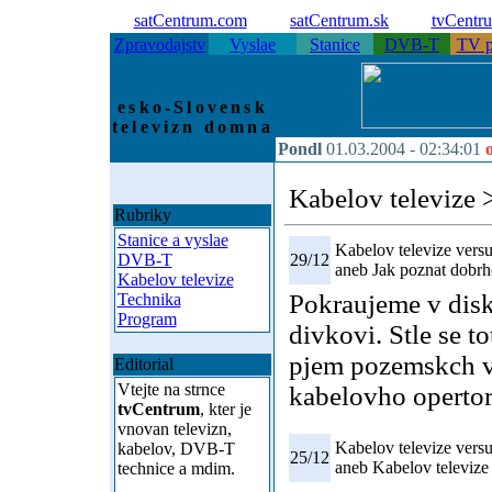
satCentrum.com
satCentrum.sk
tvCentr
Zpravodajstv
Vyslae
Stanice
DVB-T
TV p
esko-Slovensk
televizn domna
Pondl
01.03.2004 -
02:34:01
Kabelov televize
>
Rubriky
Stanice a vyslae
Kabelov televize versu
DVB-T
29/12
aneb Jak poznat dobrh
Kabelov televize
Pokraujeme v disk
Technika
Program
divkovi. Stle se t
pjem pozemskch vy
Editorial
Vtejte na strnce
kabelovho opertora
tvCentrum
, kter je
vnovan televizn,
Kabelov televize versu
kabelov, DVB-T
25/12
aneb Kabelov televize 
technice a mdim.