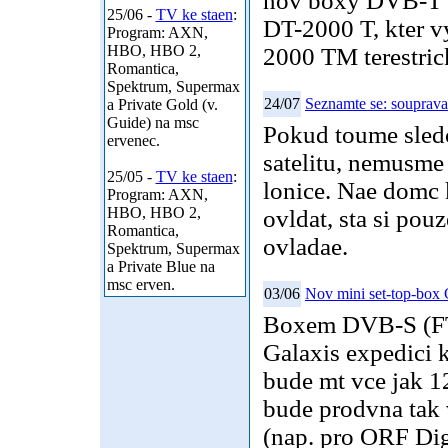
nov boxy DVB-T pr
25/06 -
TV ke staen
:
DT-2000 T, kter v
Program: AXN,
HBO, HBO 2,
2000 TM terestric
Romantica,
Spektrum, Supermax
24/07
Seznamte se: souprava
a Private Gold (v.
Guide) na msc
Pokud toume sledo
ervenec.
satelitu, nemusme 
25/05 -
TV ke staen
:
lonice. Nae domc
Program: AXN,
HBO, HBO 2,
ovldat, sta si pou
Romantica,
ovladae.
Spektrum, Supermax
a Private Blue na
msc erven.
03/06
Nov mini set-top-box 
Boxem DVB-S (FTA
Galaxis expedici
bude mt vce jak 12
bude prodvna tak
(nap. pro ORF Digi