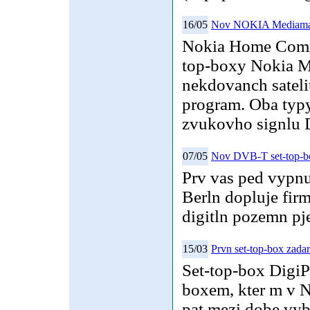
16/05
Nov NOKIA Mediamas
Nokia Home Commun
top-boxy Nokia M
nekdovanch sateli
program. Oba typ
zvukovho signlu D
07/05
Nov DVB-T set-top-
Prv vas ped vypn
Berln dopluje fir
digitln pozemn pje
15/03
Prvn set-top-box zada
Set-top-box DigiPa
boxem, kter m v 
pat mezi dobe vyba