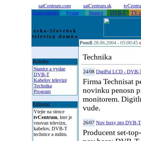
satCentrum.com
satCentrum.sk
tvCentr
Zpravodajstv
Vyslae
Stanice
DVB-T
TV p
esko-Slovensk
televizn domna
Pondl
28.06.2004 -
05:00:45
Technika
Rubriky
Stanice a vyslae
24/08
DigiPal LCD - DVB-
DVB-T
Firma Technisat p
Kabelov televize
Technika
novinku penosn 
Program
monitorem. Digitl
Editorial
vude.
Vtejte na strnce
tvCentrum
, kter je
26/07
Nov boxy pro DVB-T 
vnovan televizn,
kabelov, DVB-T
Producent set-top
technice a mdim.