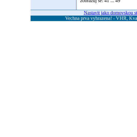
zobrazuj se: 41 ... 49
Nastavit jako domovskou s
Vechna prva vyhrazena! - VHR, Kvas