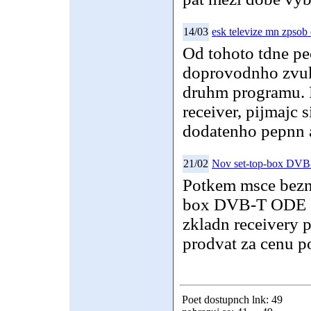
14/03
esk televize mn zpsob
Od tohoto tdne pe
doprovodnho zvuk
druhm programu. P
receiver, pijmajc 
dodatenho pepnn 
21/02
Nov set-top-box DV
Potkem msce bezn
box DVB-T ODE 3
zkladn receivery p
prodvat za cenu 
Poet dostupnch lnk: 49