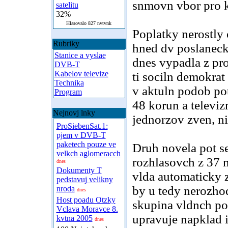
snmovn vbor pro k
satelitu
32%
Hlasovalo 827 nvtvnk
Poplatky nerostly
Rubriky
hned dv poslaneck 
Stanice a vyslae
dnes vypadla z pr
DVB-T
Kabelov televize
ti sociln demokrat
Technika
v aktuln podob pot
Program
48 korun a televiz
Nejnovj lnky
jednorzov zven, ni
ProSiebenSat.1:
pjem v DVB-T
paketech pouze ve
Druh novela pot s
velkch aglomeracch
rozhlasovch z 37 
dnes
Dokumenty T
vlda automaticky z
pedstavuj velikny
by u tedy nerozho
nroda
dnes
Host poadu Otzky
skupina vldnch pos
Vclava Moravce 8.
upravuje napklad i
kvtna 2005
dnes