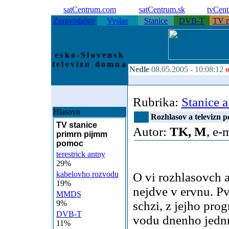
satCentrum.com
satCentrum.sk
tvCen
Zpravodajstv
Vyslae
Stanice
DVB-T
TV p
esko-Slovensk
televizn domna
Nedle
08.05.2005 -
10:08:12
o
Rubrika:
Stanice a
Hlasovn
Rozhlasov a televizn p
TV stanice
Autor:
TK, M
, e-
primrn pijmm
pomoc
terestrick antny
29%
kabelovho rozvodu
O vi rozhlasovch 
19%
nejdve v ervnu. Pv
MMDS
9%
schzi, z jejho pro
DVB-T
vodu dnenho jednn
11%