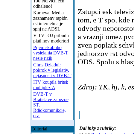
100 Nejvtch ech
odhaleno!
Zstupci esk televi
Karneval Media
zaznamenv rapidn
tom, e T spo, kde 
rst internetu a je
odvody neporostou,
spnj ne ADSL
a vraznji omez pvo
V TV JOJ pribudn
piati nov modertori
zven poplatk schvl
Prjem skobnho
jednorzov rst odvo
vysielania DVB-T
nesie rizik
ODS. Spolu s hlasy
Chris Dziadul:
pokrok v legislativ,
nejasnosti v DVB-T
ITV koupila britsk
Zdroj: TK, hj, k, e
multiplex A
DVB-T v
Bratislave zabezpe
ST,
Rdiokomunikcie,
o.z.
Dal lnky z rubriky:
Editorial