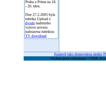
Praha a Prima na 18.
- 20. tden.
Dne 27.2.2005 byla
rubrika Upload z
dvodu
nadmrnho
vytovn serveru
nahrazena rubrikou
TV download
Nastavit jako domovskou strnku
P
Vechna prva vyhrazena! - VHR, Kvas