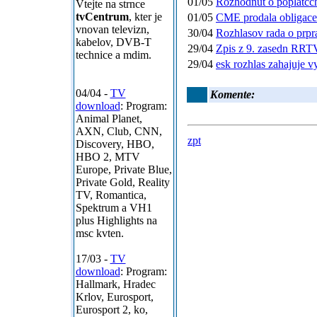
01/05
Rozhodnut o poplatcch
Vtejte na strnce
tvCentrum
, kter je
01/05
CME prodala obligace
vnovan televizn,
30/04
Rozhlasov rada o prpr
kabelov, DVB-T
29/04
Zpis z 9. zasedn RRT
technice a mdim.
29/04
esk rozhlas zahajuje v
04/04 -
TV
Komente:
download
: Program:
Animal Planet,
AXN, Club, CNN,
zpt
Discovery, HBO,
HBO 2, MTV
Europe, Private Blue,
Private Gold, Reality
TV, Romantica,
Spektrum a VH1
plus Highlights na
msc kvten.
17/03 -
TV
download
: Program:
Hallmark, Hradec
Krlov, Eurosport,
Eurosport 2, ko,