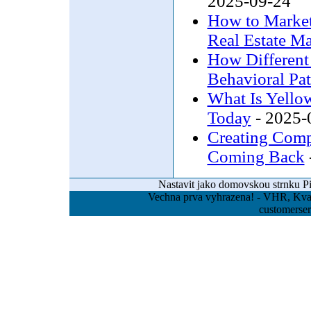
2025-09-24
How to Market 
Real Estate Ma
How Different
Behavioral Pat
What Is Yellow
Today
- 2025-
Creating Comp
Coming Back
Nastavit jako domovskou strnku
P
Vechna prva vyhrazena! - VHR, Kvas
customerse