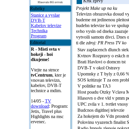
Krtk zprvy
Hlasovalo 865 nvtvnk
Projekt Make up na ku
Rubriky
Televizn obrazovka dosud vy
Stanice a vyslae
budeme mt jedinenou pleitost
DVB-T
hudebn televize ko ve spolup
Kabelov televize
Technika
svho vysln od dneka zaazuje 
Program
vytvoili samotn divci. Dnes 
Editorial
ti dle
zdroj: PR Press TV ko
R - Misti svta v
Stav zaplacench dlunch stek
hokeji - hoi
Kvtnov Rozpravy o eskch 
dkujeme!
Brati Havlovi o domcm tst
DVB-T v okol Ostravy
Vtejte na strnce
Upomnky z T byly z 0,66 
tvCentrum
, kter je
SOS kritizuje T za een probl
vnovan televizn,
kabelov, DVB-T
V politike na TA3
technice a mdim.
Host poadu Otzky Vclava M
Hlasovn o dve vld v pmm pe
14/05 -
TV
UPC zvila v 1. tvrtlet vnosy 
download
: Program:
Budcnos digitlnej televzie
Jetix, Travel plus
Za hokejem do Vdn proste
Highlights na msc
ervenec.
Polovinu vyazench finalist 
Radio Impuls zlepuje pokry