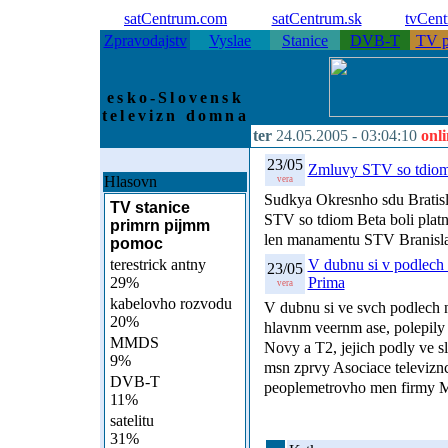
satCentrum.com
satCentrum.sk
tvCen
Zpravodajstv
Vyslae
Stanice
DVB-T
TV p
esko-Slovensk
televizn domna
ter
24.05.2005 -
03:04:10
onl
23/05
Zmluvy STV so tdiom 
Hlasovn
vera
Sudkya Okresnho sdu Bratisl
TV stanice
STV so tdiom Beta boli platn 
primrn pijmm
len manamentu STV Branisl
pomoc
terestrick antny
V dubnu si v podlech 
23/05
29%
Prima
vera
kabelovho rozvodu
V dubnu si ve svch podlech n
20%
hlavnm veernm ase, polepily 
MMDS
Novy a T2, jejich podly ve s
9%
msn zprvy Asociace televiznc
DVB-T
peoplemetrovho men firmy M
11%
satelitu
31%