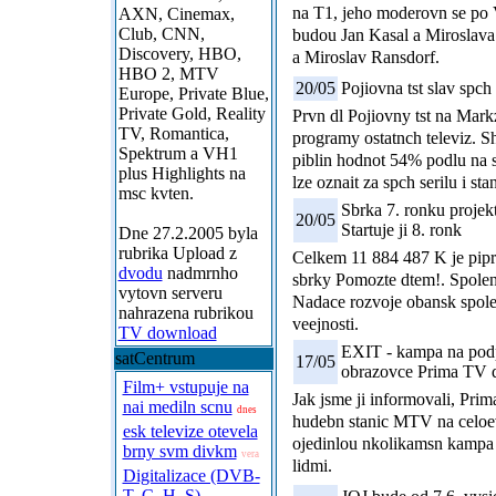
na T1, jeho moderovn se po
AXN, Cinemax,
Club, CNN,
budou Jan Kasal a Miroslava
Discovery, HBO,
a Miroslav Ransdorf.
HBO 2, MTV
20/05
Pojiovna tst slav spc
Europe, Private Blue,
Private Gold, Reality
Prvn dl Pojiovny tst na Mar
TV, Romantica,
programy ostatnch televiz. 
Spektrum a VH1
piblin hodnot 54% podlu na s
plus Highlights na
lze oznait za spch serilu i sta
msc kvten.
Sbrka 7. ronku projek
20/05
Startuje ji 8. ronk
Dne 27.2.2005 byla
rubrika Upload z
Celkem 11 884 487 K je pipr
dvodu
nadmrnho
sbrky Pomozte dtem!. Spolen 
vytovn serveru
Nadace rozvoje obansk spolen
nahrazena rubrikou
veejnosti.
TV download
EXIT - kampa na podp
satCentrum
17/05
obrazovce Prima TV d
Film+ vstupuje na
Jak jsme ji informovali, Pri
nai mediln scnu
dnes
hudebn stanic MTV na celoe
esk televize otevela
ojedinlou nkolikamsn kampa 
brny svm divkm
vera
lidmi.
Digitalizace (DVB-
T, C, H, S)