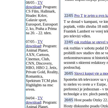
08/05 -
TV
download
: Program:
CS Film, Hallmark,
Hradec Krlov,
22/05
Pro T je zejm u nyn k
Galaxie sport,
T se dosud v kampani, ve kte
Eurosport, Eurosport
poplatk, vrtilo zhruba 18 mil
2, ko, Praha a Prima
Frantiek Lambert ve verej tele
na 20. - 22. tden.
pro televizi vdlen.
07/05 -
TV
22/05
esk rozhlas se otevel v
download
: Program:
esk rozhlas v sobotu podal D
Animal Planet,
prohldli nov studiov dm se v
AXN, Cartoon,
zrekonstruovanou st historic
Cinemax, Club,
seznmit s nktermi redaktory 
CNN, Discovery,
poslouchaj.
HBO, HBO 2, Jetix,
Private Gold, Reality,
20/05
Slovci kupuj vie a mo
Romantica,
Spotrebn trh televzorov sa 
Spektrum TCM plus
to nielen vo svete a v Eurpe
Highlights na msc
preferenci je jednoznan - v t
erven.
technolgie a tzv. ploch pane
04/04 -
TV
20/05
Host poadu Otzky 22.
download
: Program:
Hosty diskusnho poadu Otzky
Animal Planet,