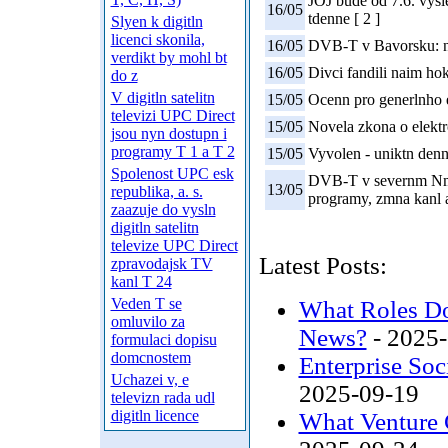
JOJ bude od 7.6. vysie
16/05
tdenne [ 2 ]
Slyen k digitln
licenci skonila,
16/05
DVB-T v Bavorsku: n
verdikt by mohl bt
16/05
Divci fandili naim ho
do z
V digitln satelitn
15/05
Ocenn pro generlnho ed
televizi UPC Direct
15/05
Novela zkona o elekt
jsou nyn dostupn i
programy T 1 a T 2
15/05
Vyvolen - uniktn den
Spolenost UPC esk
DVB-T v severnm Nm
13/05
republika, a. s.
programy, zmna kanl a
zaazuje do vysln
digitln satelitn
televize UPC Direct
Latest Posts:
zpravodajsk TV
kanl T 24
Veden T se
What Roles Do
omluvilo za
News?
- 2025
formulaci dopisu
domcnostem
Enterprise Soc
Uchazei v, e
2025-09-19
televizn rada udl
digitln licence
What Venture C