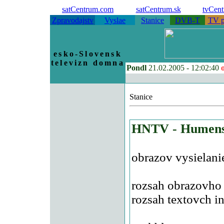
satCentrum.com
satCentrum.sk
tvCen
Zpravodajstv
Vyslae
Stanice
DVB-T
TV p
esko-Slovensk
televizn domna
Pondl
21.02.2005 -
12:02:40
Stanice
HNTV - Humensk
obrazov vysielanie
rozsah obrazovho 
rozsah textovch in