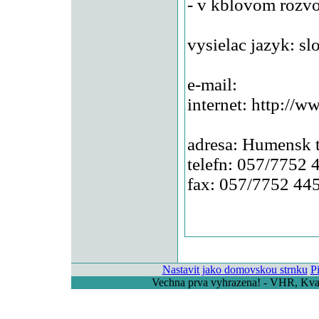
- v kblovom rozv
vysielac jazyk: sl
e-mail:
internet:
http://w
adresa: Humensk t
telefn: 057/7752 
fax: 057/7752 44
Nastavit jako domovskou strnku
P
Vechna prva vyhrazena! - VHR, Kvas