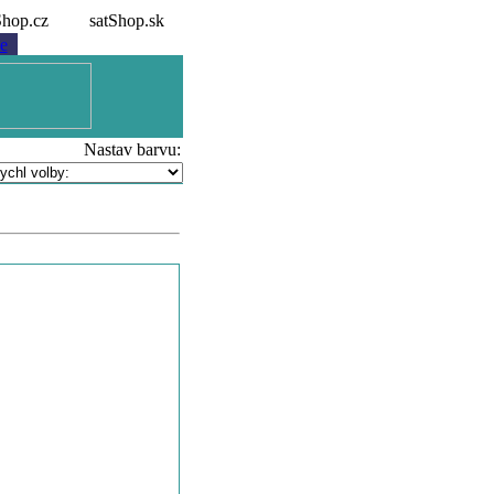
tShop.cz
satShop.sk
e
Nastav barvu: