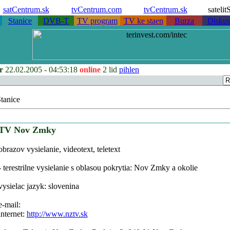
satCentrum.sk
tvCentrum.com
tvCentrum.sk
sateli
Stanice
DVB-T
TV program
TV ke staen
Burza
Diskus
r
22.02.2005 -
04:53:18
online
2 lid
pihlen
tanice
TV Nov Zmky
obrazov vysielanie, videotext, teletext
- terestrilne vysielanie s oblasou pokrytia: Nov Zmky a okolie
vysielac jazyk: slovenina
e-mail:
internet:
http://www.nztv.sk