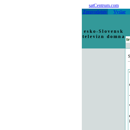
satCentrum.com
Zpravodajstv
Vyslae
esko-Slovensk
televizn domna
te
S