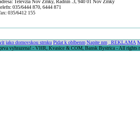
adresa: Televzia Nov Zmky, Radnin .3, 940 01 Nov Zmky
telefn: 035/6444 870, 6444 871
fax: 035/6412 155
vit jako domovskou strnku
Pidat k oblbenm
Napite nm
_REKLAMA
M
prva vyhrazena! - VHR, Kvasice & COM, Bansk Bystrica - All rights r