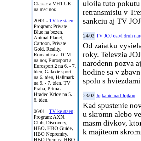
uloila tuto pok
Classic a VH1 UK
na msc nor.
retransmisiu v Tr
sankciu aj TV JOJ
20/01 -
TV ke staen
:
Program: Private
Blue na bezen,
24/02
TV JOJ oslvi druh na
Animal Planet,
Cartoon, Private
Od zaiatku vysiel
Gold, Reality,
roky. Televzia JOJ
Romantica a TCM
na nor, Eurosport a
narodenn pozva aj
Eurosport 2 na 6. - 7.
hodine sa v zbavn
tden, Galaxie sport
na 6. tden, Hallmark
spolu s hviezdami
na 5. - 7. tden, TV
Praha, Prima a
Hradec Krlov na 5. -
23/02
Jojkanie nad Jojkou
6. tden.
Kad spustenie novh
06/01 -
TV ke staen
:
u skromn alebo ve
Program: AXN,
masm divkov, ktor
Club, Discovery,
HBO, HBO Guide,
k majiteom skrom
HBO Nepremiry,
HBO Premiry, HBO