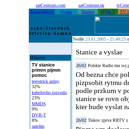
satCentrum.com
satCentrum.sk
tvCen
Zpravodajstv
Vyslae
Stanice
DVB-T
TV p
esko-Slovensk
televizn domna
Nedle
23.01.2005 -
21:40:25
o
Stanice a vyslae
Hlasovn
TV stanice
26/02
Polskie Radio mn svj 
primrn pijmm
Od bezna chce pol
pomoc
pizpsobit rytmu dn
terestrick antny
32%
podle przkum v po
kabelovho rozvodu
stanice se rovn 
23%
MMDS
kter bude vyslat n
9%
DVB-T
8%
26/02
Tiskov zprva RRTV z 
satelitu