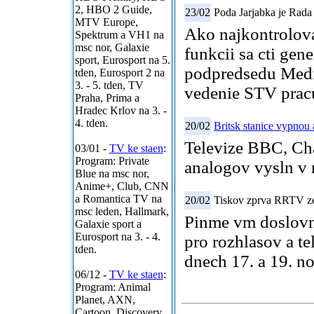
2, HBO 2 Guide,
23/02
Poda Jarjabka je Rad
MTV Europe,
Ako najkontrolova
Spektrum a VH1 na
msc nor, Galaxie
funkcii sa cti ge
sport, Eurosport na 5.
podpredsedu Medi
tden, Eurosport 2 na
3. - 5. tden, TV
vedenie STV pracu
Praha, Prima a
Hradec Krlov na 3. -
4. tden.
20/02
Britsk stanice vypnou
Televize BBC, Cha
03/01 -
TV ke staen
:
Program: Private
analogov vysln v 
Blue na msc nor,
Anime+, Club, CNN
a Romantica TV na
20/02
Tiskov zprva RRTV ze
msc leden, Hallmark,
Pinme vm doslovn 
Galaxie sport a
Eurosport na 3. - 4.
pro rozhlasov a t
tden.
dnech 17. a 19. n
06/12 -
TV ke staen
:
Program: Animal
Planet, AXN,
Cartoon, Discovery,