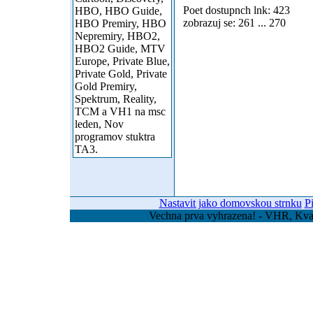
Poet dostupnch lnk: 423
HBO, HBO Guide,
zobrazuj se: 261 ... 270
HBO Premiry, HBO
Nepremiry, HBO2,
HBO2 Guide, MTV
Europe, Private Blue,
Private Gold, Private
Gold Premiry,
Spektrum, Reality,
TCM a VH1 na msc
leden, Nov
programov stuktra
TA3.
Nastavit jako domovskou strnku
P
Vechna prva vyhrazena! - VHR, Kvas