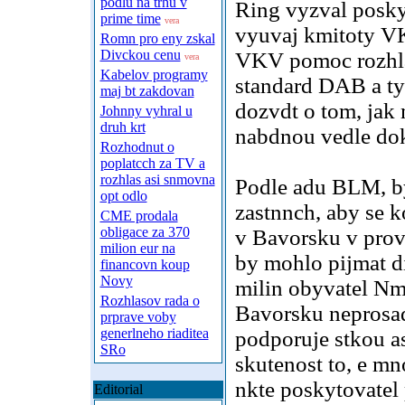
podlu na trhu v
Ring vyzval posky
prime time
vera
vyuvaj kmitoty V
Romn pro eny zskal
Divckou cenu
VKV pomoc rozhlas
vera
Kabelov programy
standard DAB a tyt
maj bt zakdovan
dozvdt o tom, jak
Johnny vyhral u
druh krt
nabdnou vedle dok
Rozhodnut o
poplatcch za TV a
rozhlas asi snmovna
Podle adu BLM, by
opt odlo
zastnnch, aby se 
CME prodala
obligace za 370
v Bavorsku v provoz
milion eur na
by mohlo pijmat d
financovn koup
Novy
milin obyvatel Nm
Rozhlasov rada o
Bavorsku neprosad
prprave voby
generlneho riaditea
podporuje stkou a
SRo
skutenost to, e mno
nkte poskytovatel 
Editorial