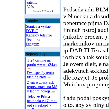
satelitu
32%
Pedseda adu BLM, 
Hlasovalo 817 nvtvnk
v Nmecku a dosud 
Rubriky
penetrace pijma D
Stanice a vyslae
finlnch pstroj aud
DVB-T
Kabelov televize
(nikoliv procent!
Technika
marketinkov inici
Program
ip DAB TI Texas I
Nejnovj lnky
rozhlas a tak sou
T 24 on-line na
Je ovem dleit, e 
portlu www.ct24.cz
dnes
adekvtnch exkluz
Dva specily tento
dle rozvjet. Je pro
tden na Nov
vera
Zjem o zpasy esk
Mnichov programy
reprezentace na MS
v lednm hokeji
vera
Televize Prima
f adu podal posky
pekonala v 17. tdnu
o to, aby sv plny 
opt svj rekord v