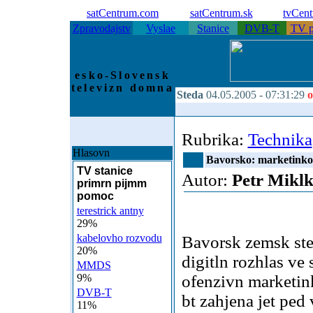
satCentrum.com
satCentrum.sk
tvCen
Zpravodajstv
Vyslae
Stanice
DVB-T
TV p
esko-Slovensk
televizn domna
Steda
04.05.2005 -
07:31:29
o
Rubrika:
Technika
Hlasovn
Bavorsko: marketink
TV stanice
Autor:
Petr Mikl
primrn pijmm
pomoc
terestrick antny
29%
kabelovho rozvodu
Bavorsk zemsk st
20%
digitln rozhlas v
MMDS
9%
ofenzivn marketi
DVB-T
bt zahjena jet ped
11%