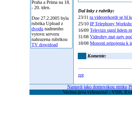
Praha a Prima na 18.
- 20. tden.
Dal lnky z rubriky:
23/11
ra videorekordr se bl 
Dne 27.2.2005 byla
rubrika Upload z
25/10
IP Telephony Workshop
dvodu
nadmrnho
16/09
Televizn signl lidem 
vytovn serveru
31/08
Videohry maj najv podi
nahrazena rubrikou
18/08
Monosti pripojenia k i
TV download
Komente:
zpt
Nastavit jako domovskou strnku
P
Vechna prva vyhrazena! - VHR, Kvas