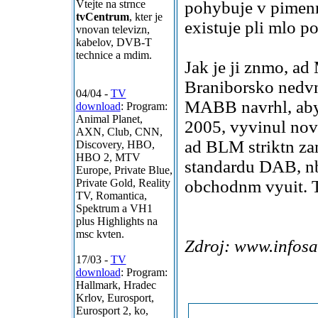
Vtejte na strnce
pohybuje v pimenm
tvCentrum
, kter je
existuje pli mlo 
vnovan televizn,
kabelov, DVB-T
technice a mdim.
Jak je ji znmo, a
Braniborsko nedvn
04/04 -
TV
MABB navrhl, aby 
download
: Program:
Animal Planet,
2005, vyvinul nov 
AXN, Club, CNN,
ad BLM striktn zam
Discovery, HBO,
HBO 2, MTV
standardu DAB, nb
Europe, Private Blue,
Private Gold, Reality
obchodnm vyuit. T
TV, Romantica,
Spektrum a VH1
plus Highlights na
msc kvten.
Zdroj: www.infosa
17/03 -
TV
download
: Program:
Hallmark, Hradec
Krlov, Eurosport,
Eurosport 2, ko,