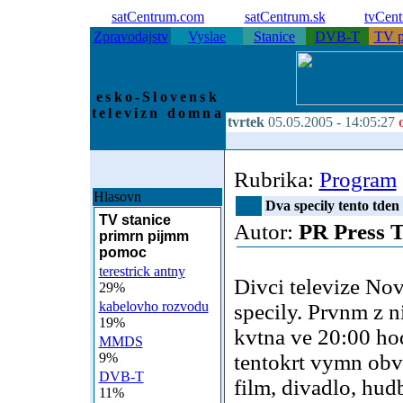
satCentrum.com
satCentrum.sk
tvCen
Zpravodajstv
Vyslae
Stanice
DVB-T
TV p
esko-Slovensk
televizn domna
tvrtek
05.05.2005 -
14:05:27
Rubrika:
Program
Hlasovn
Dva specily tento tden
TV stanice
Autor:
PR Press 
primrn pijmm
pomoc
terestrick antny
Divci televize Nov
29%
kabelovho rozvodu
specily. Prvnm z ni
19%
kvtna ve 20:00 h
MMDS
9%
tentokrt vymn obvy
DVB-T
film, divadlo, hud
11%