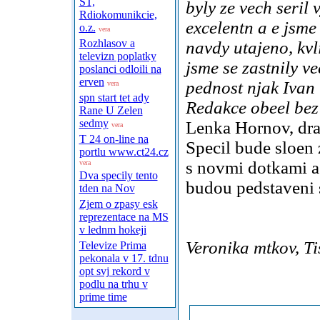
ST,
byly ze vech seril 
Rdiokomunikcie,
excelentn a e jsme
o.z.
vera
Rozhlasov a
navdy utajeno, kvl
televizn poplatky
jsme se zastnily v
poslanci odloili na
erven
pednost njak Ivan 
vera
spn start tet ady
Redakce obeel bez
Rane U Zelen
sedmy
Lenka Hornov, dra
vera
T 24 on-line na
Specil bude sloen
portlu www.ct24.cz
s novmi dotkami a 
vera
Dva specily tento
budou pedstaveni s
tden na Nov
Zjem o zpasy esk
reprezentace na MS
v lednm hokeji
Veronika mtkov, T
Televize Prima
pekonala v 17. tdnu
opt svj rekord v
podlu na trhu v
prime time