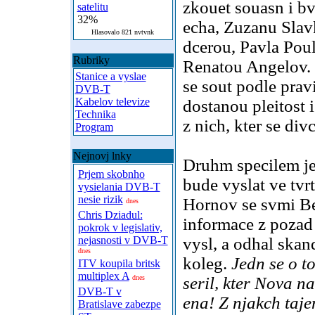
zkouet souasn i b
satelitu
32%
echa, Zuzanu Slav
Hlasovalo 821 nvtvnk
dcerou, Pavla Poul
Rubriky
Renatou Angelov. 
Stanice a vyslae
se sout podle prav
DVB-T
Kabelov televize
dostanou pleitost 
Technika
z nich, kter se div
Program
Nejnovj lnky
Druhm specilem je 
Prjem skobnho
bude vyslat ve tvr
vysielania DVB-T
nesie rizik
Hornov se svmi Be
dnes
Chris Dziadul:
informace z pozad n
pokrok v legislativ,
nejasnosti v DVB-T
vysl, a odhal skan
dnes
koleg.
Jedn se o t
ITV koupila britsk
multiplex A
dnes
seril, kter Nova n
DVB-T v
ena! Z njakch taj
Bratislave zabezpe