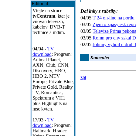
Editorial
Vtejte na strnce
Dal lnky z rubriky:
tvCentrum
, kter je
04/05
T 24 on-line na portl
vnovan televizn,
03/05
Zjem o zpasy esk repr
kabelov, DVB-T
03/05
Televize Prima pekonal
technice a mdim.
03/05
Romn pro eny zskal D
02/05
Johnny vyhral u druh k
04/04 -
TV
download
: Program:
Komente:
Animal Planet,
AXN, Club, CNN,
Discovery, HBO,
HBO 2, MTV
zpt
Europe, Private Blue,
Private Gold, Reality
TV, Romantica,
Spektrum a VH1
plus Highlights na
msc kvten.
17/03 -
TV
download
: Program:
Hallmark, Hradec