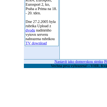
Krlov, Eurosport,
Eurosport 2, ko,
Praha a Prima na 18.
- 20. tden.
Dne 27.2.2005 byla
rubrika Upload z
dvodu
nadmrnho
vytovn serveru
nahrazena rubrikou
TV download
Nastavit jako domovskou strnku
P
Vechna prva vyhrazena! - VHR, Kvas