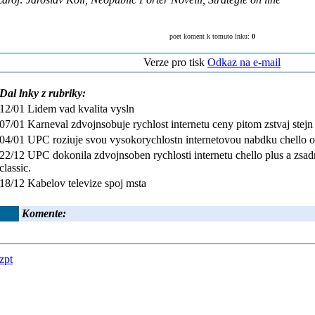
poet koment k tomuto lnku:
0
Verze pro tisk
Odkaz na e-mail
Dal lnky z rubriky:
12/01 Lidem vad kvalita vysln
07/01 Karneval zdvojnsobuje rychlost internetu ceny pitom zstvaj stejn
04/01 UPC roziuje svou vysokorychlostn internetovou nabdku chello o 
22/12 UPC dokonila zdvojnsoben rychlosti internetu chello plus a zsadn
classic.
18/12 Kabelov televize spoj msta
Komente:
zpt