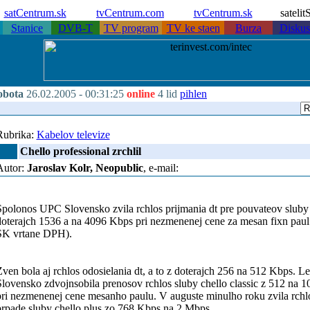
satCentrum.sk
tvCentrum.com
tvCentrum.sk
sateli
Stanice
DVB-T
TV program
TV ke staen
Burza
Diskus
obota
26.02.2005 -
00:31:25
online
4 lid
pihlen
Rubrika:
Kabelov televize
Chello professional zrchlil
Autor:
Jaroslav Kolr, Neopublic
, e-mail:
polonos UPC Slovensko zvila rchlos prijmania dt pre pouvateov sluby 
doterajch 1536 a na 4096 Kbps pri nezmenenej cene za mesan fixn pa
SK vrtane DPH).
Zven bola aj rchlos odosielania dt, a to z doterajch 256 na 512 Kbps.
Slovensko zdvojnsobila prenosov rchlos sluby chello classic z 512 na
ri nezmenenej cene mesanho paulu. V auguste minulho roku zvila rchlos
prpade sluby chello plus zo 768 Kbps na 2 Mbps.