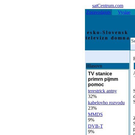
satCentrum.com
Zpravodajstv
Vyslae
esko-Slovensk
televizn domna
S
Hlasovn
TV stanice
primrn pijmm
pomoc
terestrick antny
S
32%
kabelovho rozvodu
23%
MMDS
9%
DVB-T
p
9%