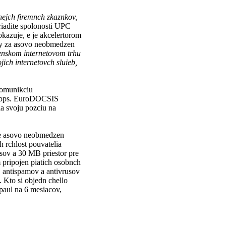
nejch firemnch zkaznkov,
riadite spolonosti UPC
kazuje, e je akcelertorom
ceny za asovo neobmedzen
enskom internetovom trhu
ich internetovch sluieb,
komunikciu
0 Mbps. EuroDOCSIS
la svoju pozciu na
uje asovo neobmedzen
 rchlost pouvatelia
asov a 30 MB priestor pre
pripojen piatich osobnch
j antispamov a antivrusov
 Kto si objedn chello
paul na 6 mesiacov,