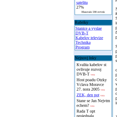
satelitu
27%
S
Hlasovalo 598 nvtvnk
k
S
Rubriky
i
p
Stanice a vyslae
b
DVB-T
Kabelov televize
Technika
Program
p
Nejnovj lnky
Kvalita kabelov st
ovlivuje rozvoj
DVB-T
vera
c
Host poadu Otzky
Vclava Moravce
p
27. nora 2005
vera
o
ZEK, den pot
vera
Stane se Jan Nejvtm
i
echem?
vera
Rada T opt
projednala
Z