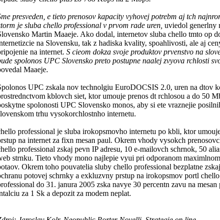
me presveden, e tieto prenosov kapacity vyhovej potrebm aj tch najnro
torm je sluba chello professional v prvom rade uren,
uviedol generlny 
lovensko Martin Maaeje. Ako dodal, internetov sluba chello tmto op do
nternetizcie na Slovensku, tak z hadiska kvality, spoahlivosti, ale aj 
ripojenie na internet.
S cieom dokza svoje produktov prvenstvo na slov
ude spolonos UPC Slovensko preto postupne naalej zvyova rchlosti svoj
povedal Maaeje.
Spolonos UPC zskala nov technolgiu EuroDOCSIS 2.0, uren na dtov 
prostrednctvom kblovch siet, ktor umouje prenos dt rchlosou a do 5
oskytne spolonosti UPC Slovensko monos, aby si ete vraznejie posilni
slovenskom trhu vysokorchlostnho internetu.
chello professional je sluba irokopsmovho internetu po kbli, ktor umo
prstup na internet za fixn mesan paul. Okrem vhody vysokch prenosovch
hello professional zskaj pevn IP adresu, 10 e-mailovch schrnok, 50 ali
web strnku. Tieto vhody mono najlepie vyui pri odporanom maximlnom 
otaov. Okrem toho pouvatelia sluby chello professional bezplatne zska
chranu potovej schrnky a exkluzvny prstup na irokopsmov portl chello.
professional do 31. janura 2005 zska navye 30 percentn zavu na mesan 
ntalciu za 1 Sk a depozit za modem neplat.
droj: Jaroslav Kolr, Neopublic Porter Novelli, Strategie on line