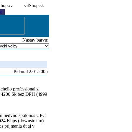
tShop.cz
satShop.sk
e
Nastav barvu:
Pidan: 12.01.2005
chello professional z
ul 4200 Sk bez DPH (4999
 Len nedvno spolonos UPC
 1024 Kbps (downstream)
 prijmania dt aj v