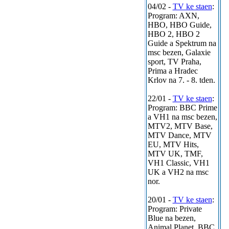
04/02 -
TV ke staen
:
Program: AXN,
HBO, HBO Guide,
HBO 2, HBO 2
Guide a Spektrum na
msc bezen, Galaxie
sport, TV Praha,
Prima a Hradec
Krlov na 7. - 8. tden.
22/01 -
TV ke staen
:
Program: BBC Prime
a VH1 na msc bezen,
MTV2, MTV Base,
MTV Dance, MTV
EU, MTV Hits,
MTV UK, TMF,
VH1 Classic, VH1
UK a VH2 na msc
nor.
20/01 -
TV ke staen
:
Program: Private
Blue na bezen,
Animal Planet, BBC