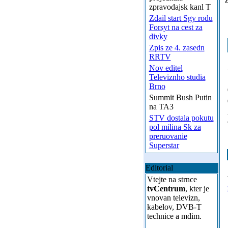
zpravodajsk kanl T
Zdail start Sgy rodu
Forsyt na cest za
divky
Zpis ze 4. zasedn
RRTV
Nov editel
Televiznho studia
Brno
Summit Bush Putin
na TA3
STV dostala pokutu
pol milina Sk za
preruovanie
Superstar
Editorial
Vtejte na strnce
tvCentrum
, kter je
vnovan televizn,
kabelov, DVB-T
technice a mdim.