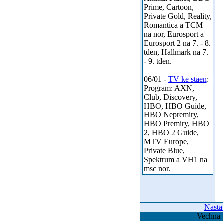
Prime, Cartoon,
Private Gold, Reality,
Romantica a TCM
na nor, Eurosport a
Eurosport 2 na 7. - 8.
tden, Hallmark na 7.
- 9. tden.
06/01 -
TV ke staen
:
Program: AXN,
Club, Discovery,
HBO, HBO Guide,
HBO Nepremiry,
HBO Premiry, HBO
2, HBO 2 Guide,
MTV Europe,
Private Blue,
Spektrum a VH1 na
msc nor.
Nasta
Vechna 