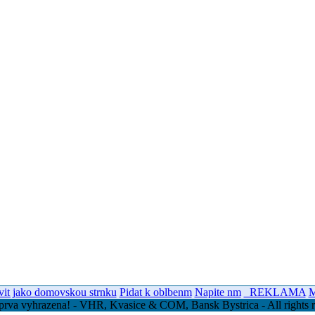
vit jako domovskou strnku
Pidat k oblbenm
Napite nm
_REKLAMA
M
prva vyhrazena! - VHR, Kvasice & COM, Bansk Bystrica - All rights r