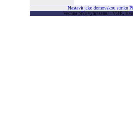
Nastavit jako domovskou strnku
P
Vechna prva vyhrazena! - VHR, Kvas