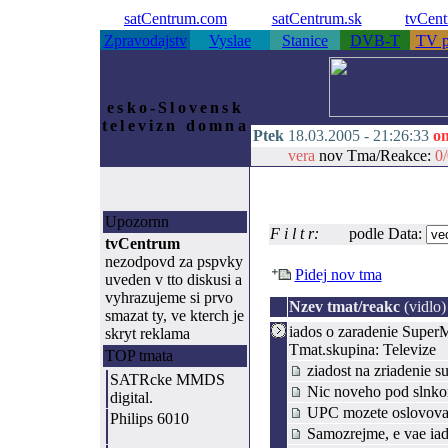
satCentrum.com
satCentrum.sk
tvCen
Zpravodajstv
Vyslae
Stanice
DVB-T
TV p
esko-Slovensk
televizn domna
Ptek
18.03.2005 -
21:26:33
on
vera
nov Tma/Reakce:
0/
Upozornn
F i l t r:
podle Data:
tvCentrum
nezodpovd za pspvky
Pidej nov tma
uveden v tto diskusi a
vyhrazujeme si prvo
Nzev tmat/reakc
(vidlo)
smazat ty, ve kterch je
iados o zaradenie Super
skryt reklama
Tmat.skupina: Televize
TOP tmata
ziadost na zriadenie s
SATRcke MMDS
Nic noveho pod slnkom
digital.
UPC mozete oslovovat,
Philips 6010
Samozrejme, e vae iados