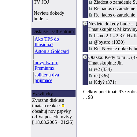
TV JOJ
Ziadost o zaradenie S
Re: iados o zaradenie
Neviete dokedy
Re: iados o zaradenie
bude ...
Neviete dokedy bude ... 
Tmat.skupina: Mikrovln
Diskuse - satCentrum
Psmo 2,1 - 2,3 GHz lic
Ako TPS do
@bystro (1030)
Illusiona?
Re: Neviete dokedy bu
Aston a Goldcard
Otazka: Kedy to tu ... (3
novy fw pro
Tmat.skupina: Jin
Premiumx
re2 (334)
splitter a dva
re (336)
prijimace
Kdy? (371)
Celkov poet tmat: 93 / zobra
Vysvtlivky
... 93
Zvraznn diskusn
tmata a reakce
obsahuj nov pspvky
od Va posledn nvtvy
[ 18.03.2005 - 21:26]