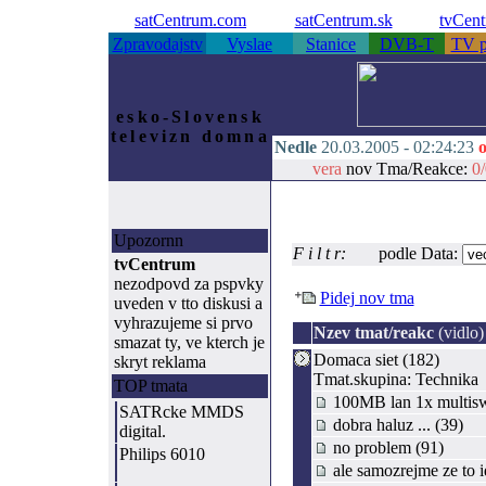
satCentrum.com
satCentrum.sk
tvCen
Zpravodajstv
Vyslae
Stanice
DVB-T
TV p
esko-Slovensk
televizn domna
Nedle
20.03.2005 -
02:24:23
o
vera
nov Tma/Reakce:
0/
Upozornn
F i l t r:
podle Data:
tvCentrum
nezodpovd za pspvky
Pidej nov tma
uveden v tto diskusi a
vyhrazujeme si prvo
Nzev tmat/reakc
(vidlo)
smazat ty, ve kterch je
Domaca siet (182)
skryt reklama
Tmat.skupina: Technika
TOP tmata
100MB lan 1x multiswit
SATRcke MMDS
dobra haluz ... (39)
digital.
no problem (91)
Philips 6010
ale samozrejme ze to id