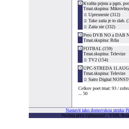
Kvalita prjmu a pgm. p
Tmat.skupina: Mikrovln
Upresnenie (312)
Take zatia je to slab. 
Zatia nie (332)
Preo DVB NO a DAB NI
Tmat.skupina: Rdia
FOTBAL (159)
Tmat.skupina: Televize
TV2 (154)
UPC-STREDA 11.AUG.0
Tmat.skupina: Televize
Satro Digital NONST
Celkov poet tmat: 93 / zobra
... 50
Nastavit jako domovskou strnku
P
Vechna prva vyhrazena! - VHR, Kvas