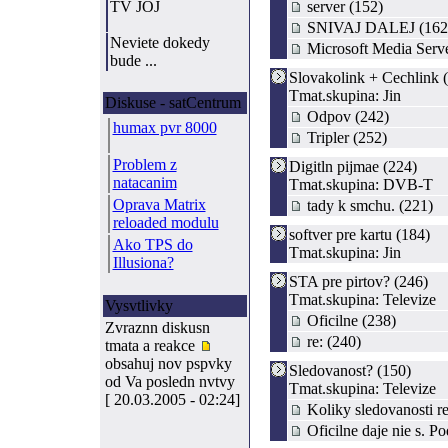
TV JOJ
server (152)
SNIVAJ DALEJ (162
Neviete dokedy
Microsoft Media Serve
bude ...
Slovakolink + Cechlink 
Tmat.skupina: Jin
Diskuse - satCentrum
Odpov (242)
humax pvr 8000
Tripler (252)
Problem z
Digitln pijmae (224)
natacanim
Tmat.skupina: DVB-T
Oprava Matrix
tady k smchu. (221)
reloaded modulu
softver pre kartu (184)
Ako TPS do
Tmat.skupina: Jin
Illusiona?
STA pre pirtov? (246)
Tmat.skupina: Televize
Vysvtlivky
Oficilne (238)
Zvraznn diskusn
re: (240)
tmata a reakce
obsahuj nov pspvky
Sledovanost? (150)
od Va posledn nvtvy
Tmat.skupina: Televize
[ 20.03.2005 - 02:24]
Koliky sledovanosti re
Oficilne daje nie s. Pod