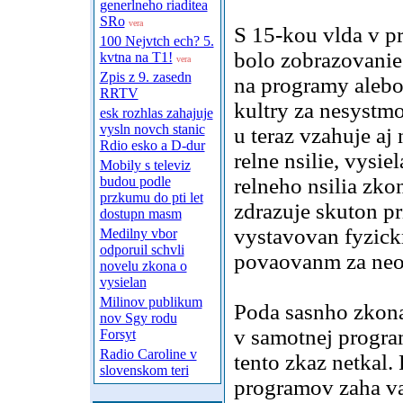
generlneho riaditea
SRo
vera
S 15-kou vlda v pr
100 Nejvtch ech? 5.
bolo zobrazovanie 
kvtna na T1!
vera
Zpis z 9. zasedn
na programy alebo 
RRTV
kultry za nesystmo
esk rozhlas zahajuje
vysln novch stanic
u teraz vzahuje a
Rdio esko a D-dur
relne nsilie, vysi
Mobily s televiz
budou podle
relneho nsilia zko
przkumu do pti let
zdrazuje skuton p
dostupn masm
vystavovan fyzic
Medilny vbor
odporuil schvli
povaovanm za neop
novelu zkona o
vysielan
Milinov publikum
Poda sasnho zkona
nov Sgy rodu
v samotnej progra
Forsyt
Radio Caroline v
tento zkaz netkal.
slovenskom teri
programov zaha vat