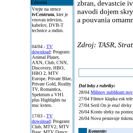
zbran, devastcie i
Editorial
Vtejte na strnce
navodi dojem skry
tvCentrum
, kter je
a pouvania omamnc
vnovan televizn,
kabelov, DVB-T
technice a mdim.
Zdroj: TASR, Strat
04/04 -
TV
download
: Program:
Animal Planet,
AXN, Club, CNN,
Discovery, HBO,
HBO 2, MTV
Europe, Private Blue,
Private Gold, Reality
Dal lnky z rubriky:
TV, Romantica,
28/04
Milinov publikum nov
Spektrum a VH1
27/04 Filmov klapka esk telev
plus Highlights na
msc kvten.
27/04 Seril On je ena! divky 
26/04 Konto sbrky na pomoc
17/03 -
TV
26/04 Nova pestavuje tiskrnu 
download
: Program:
Club, MTV2, MTV
Komente:
Base, MTV Dance,