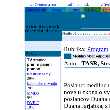
satCentrum.com
satCentrum.sk
tvCen
Zpravodajstv
Vyslae
Stanice
DVB-T
TV p
esko-Slovensk
televizn domna
Nedle
01.05.2005 -
05:58:36
o
Rubrika:
Program
Hlasovn
Medilny vbor odporuil 
TV stanice
Autor:
TASR, Stra
primrn pijmm
pomoc
terestrick antny
29%
kabelovho rozvodu
Poslanci medilne
20%
novelu zkona o vys
MMDS
9%
poslancov Duana a
DVB-T
Duana Jarjabka, s 
10%