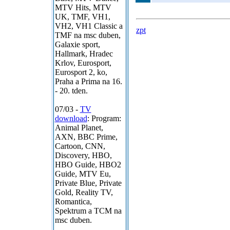
MTV Hits, MTV
UK, TMF, VH1,
VH2, VH1 Classic a
zpt
TMF na msc duben,
Galaxie sport,
Hallmark, Hradec
Krlov, Eurosport,
Eurosport 2, ko,
Praha a Prima na 16.
- 20. tden.
07/03 -
TV
download
: Program:
Animal Planet,
AXN, BBC Prime,
Cartoon, CNN,
Discovery, HBO,
HBO Guide, HBO2
Guide, MTV Eu,
Private Blue, Private
Gold, Reality TV,
Romantica,
Spektrum a TCM na
msc duben.