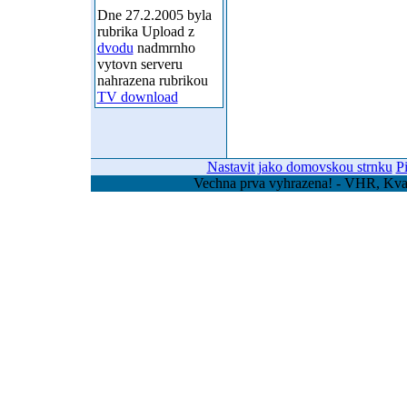
Dne 27.2.2005 byla
rubrika Upload z
dvodu
nadmrnho
vytovn serveru
nahrazena rubrikou
TV download
Nastavit jako domovskou strnku
P
Vechna prva vyhrazena! - VHR, Kvas