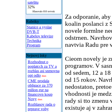
satelitu
32%
Hlasovalo 810 nvtvnk
Za odporanie, aby 
Rubriky
koalin poslanci z 
Stanice a vyslae
novele formlne ne
DVB-T
Kabelov televize
odstrnen. Navrhova
Technika
navtvia Radu pre v
Program
Nejnovj lnky
Cieom novely je z
Rozhodnut o
programov. V sasno
poplatcch za TV a
rozhlas asi snmovna
od sedem, 12 a 18 
opt odlo
dnes
od 15 rokov. Navrh
CME prodala
obligace za 370
nedostaton, pretoe
milion eur na
vhodnosti je medzi
financovn koup
Novy
rady si tto zmenu
dnes
Rozhlasov rada o
existuje aj v zahra
prprave voby