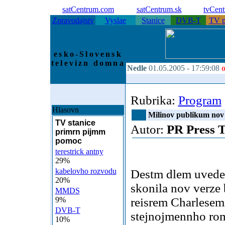
satCentrum.com
satCentrum.sk
tvCen
Zpravodajstv
Vyslae
Stanice
DVB-T
TV p
esko-Slovensk
televizn domna
Nedle
01.05.2005 -
17:59:08
o
Rubrika:
Program
Hlasovn
Milinov publikum nov
TV stanice
Autor:
PR Press 
primrn pijmm
pomoc
terestrick antny
29%
kabelovho rozvodu
Destm dlem uveden
20%
skonila nov verze 
MMDS
9%
reisrem Charlese
DVB-T
stejnojmennho rom
10%