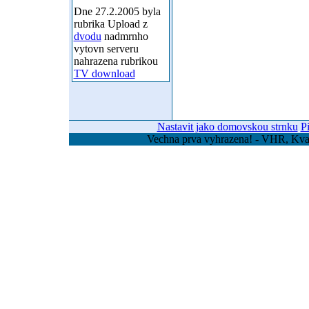
Dne 27.2.2005 byla
rubrika Upload z
dvodu
nadmrnho
vytovn serveru
nahrazena rubrikou
TV download
Nastavit jako domovskou strnku
P
Vechna prva vyhrazena! - VHR, Kvas