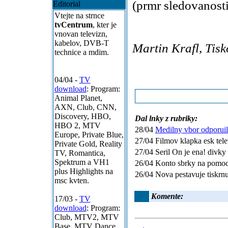
(prmr sledovanost
Editorial
Vtejte na strnce
tvCentrum
, kter je
vnovan televizn,
kabelov, DVB-T
Martin Krafl, Tis
technice a mdim.
04/04 -
TV
download
: Program:
Animal Planet,
AXN, Club, CNN,
Discovery, HBO,
Dal lnky z rubriky:
HBO 2, MTV
28/04
Medilny vbor odporuil
Europe, Private Blue,
27/04 Filmov klapka esk telev
Private Gold, Reality
27/04 Seril On je ena! divky 
TV, Romantica,
Spektrum a VH1
26/04 Konto sbrky na pomoc
plus Highlights na
26/04 Nova pestavuje tiskrnu 
msc kvten.
Komente:
17/03 -
TV
download
: Program:
Club, MTV2, MTV
Base, MTV Dance,