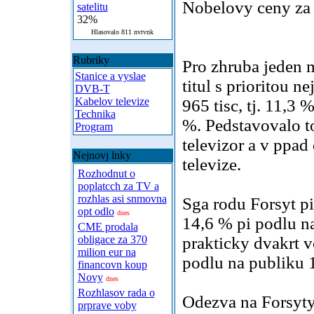
Nobelovy ceny za l
satelitu
32%
Hlasovalo 811 nvtvnk
Rubriky
Pro zhruba jeden m
Stanice a vyslae
titul s prioritou 
DVB-T
Kabelov televize
965 tisc, tj. 11,3 %
Technika
%. Pedstavovalo t
Program
televizor a v ppad 
Nejnovj lnky
televize.
Rozhodnut o
poplatcch za TV a
rozhlas asi snmovna
Sga rodu Forsyt p
opt odlo
dnes
14,6 % pi podlu n
CME prodala
obligace za 370
prakticky dvakrt v
milion eur na
podlu na publiku 
financovn koup
Novy
dnes
Rozhlasov rada o
Odezva na Forsyty
prprave voby