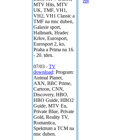
zpt
MTV Hits, MTV
UK, TMF, VH1,
VH2, VH1 Classic a
TMF na msc duben,
Galaxie sport,
Hallmark, Hradec
Krlov, Eurosport,
Eurosport 2, ko,
Praha a Prima na 16.
- 20. tden.
07/03 -
TV
download
: Program:
Animal Planet,
AXN, BBC Prime,
Cartoon, CNN,
Discovery, HBO,
HBO Guide, HBO2
Guide, MTV Eu,
Private Blue, Private
Gold, Reality TV,
Romantica,
Spektrum a TCM na
msc duben.