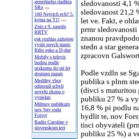
generlneho riaditea
sledovanosti 4,1 
SRo
vera
sledovanost 21,2 
100 Nejvtch ech? 5.
let ve. Fakt, e ohl
kvtna na T1!
vera
Zpis z 9. zasedn
prmr sledovanosti 
RRTV
znanou pravdpodo
esk rozhlas zahajuje
vysln novch stanic
stedn a star genera
Rdio esko a D-dur
zpracovn Galswort
Mobily s televiz
budou podle
przkumu do pti let
Podle vzdln se Sga 
dostupn masm
publika s plnm s
Medilny vbor
odporuil schvli
(divci s maturitou
novelu zkona o
vysielan
publiku 27 % a vy
Milinov publikum
16,8 % pi podlu na
nov Sgy rodu
bydlit te, nov Fors
Forsyt
Radio Caroline v
tisci obyvateli (p
slovenskom teri
publiku 25 %) a ve