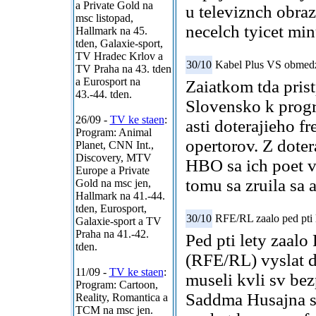
a Private Gold na
u televiznch obra
msc listopad,
necelch tyicet mi
Hallmark na 45.
tden, Galaxie-sport,
TV Hradec Krlov a
30/10
Kabel Plus VS obmed
TV Praha na 43. tden
a Eurosport na
Zaiatkom tda pris
43.-44. tden.
Slovensko k prog
26/09 -
TV ke staen
:
asti doterajieho 
Program: Animal
opertorov. Z dote
Planet, CNN Int.,
Discovery, MTV
HBO sa ich poet v
Europe a Private
tomu sa zruila sa
Gold na msc jen,
Hallmark na 41.-44.
tden, Eurosport,
30/10
RFE/RL zaalo ped pti l
Galaxie-sport a TV
Praha na 41.-42.
Ped pti lety zaa
tden.
(RFE/RL) vyslat d
11/09 -
TV ke staen
:
museli kvli sv bez
Program: Cartoon,
Saddma Husajna se
Reality, Romantica a
TCM na msc jen.