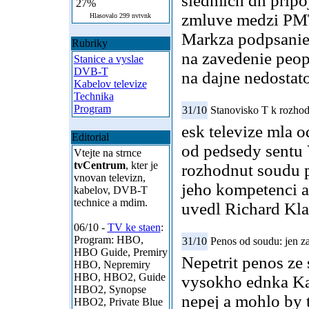
siedmich dn pripo
27%
zmluve medzi PM
Hlasovalo 299 nvtvnk
Markza podpsanie 
Rubriky
na zavedenie peop
Stanice a vyslae
DVB-T
na dajne nedostat
Kabelov televize
Technika
Program
31/10
Stanovisko T k rozhod
esk televize mla 
Editorial
od pedsedy sentu 
Vtejte na strnce
tvCentrum
, kter je
rozhodnut soudu p
vnovan televizn,
jeho kompetenci a
kabelov, DVB-T
technice a mdim.
uvedl Richard Kla
06/10 -
TV ke staen
:
Program: HBO,
31/10
Penos od soudu: jen z
HBO Guide, Premiry
Nepetrit penos z
HBO, Nepremiry
HBO, HBO2, Guide
vysokho ednka Kar
HBO2, Synopse
nepej a mohlo by t
HBO2, Private Blue