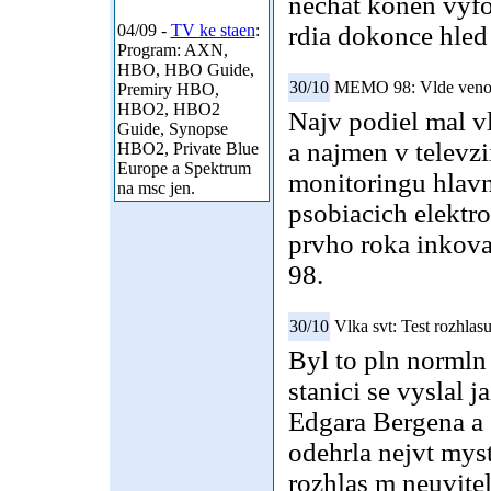
nechat konen vyfot
04/09 -
TV ke staen
:
rdia dokonce hled
Program: AXN,
HBO, HBO Guide,
30/10
MEMO 98: Vlde venova
Premiry HBO,
HBO2, HBO2
Najv podiel mal v
Guide, Synopse
a najmen v televzi
HBO2, Private Blue
Europe a Spektrum
monitoringu hlavn
na msc jen.
psobiacich elektr
prvho roka inkov
98.
30/10
Vlka svt: Test rozhlas
Byl to pln normln
stanici se vyslal
Edgara Bergena a 
odehrla nejvt myst
rozhlas m neuvite