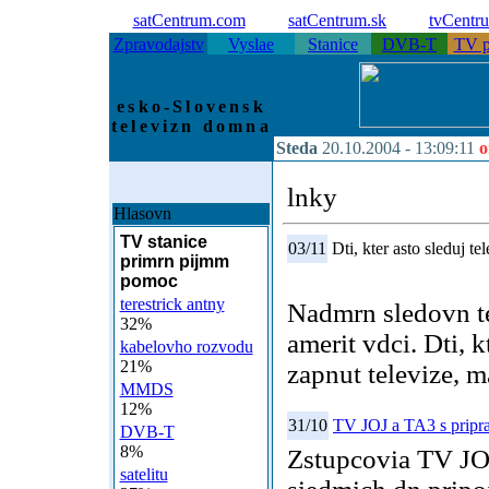
satCentrum.com
satCentrum.sk
tvCentr
Zpravodajstv
Vyslae
Stanice
DVB-T
TV p
esko-Slovensk
televizn domna
Steda
20.10.2004 -
13:09:11
o
lnky
Hlasovn
TV stanice
03/11
Dti, kter asto sleduj tel
primrn pijmm
pomoc
terestrick antny
Nadmrn sledovn te
32%
amerit vdci. Dti, k
kabelovho rozvodu
21%
zapnut televize, m
MMDS
12%
31/10
TV JOJ a TA3 s pripr
DVB-T
8%
Zstupcovia TV JO
satelitu