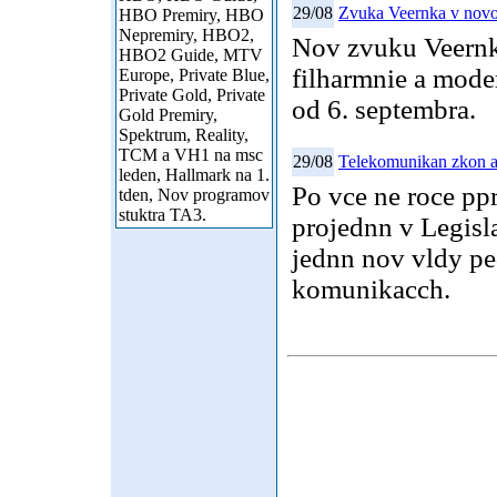
29/08
Zvuka Veernka v novo
HBO Premiry, HBO
Nepremiry, HBO2,
Nov zvuku Veernk
HBO2 Guide, MTV
filharmnie a mode
Europe, Private Blue,
Private Gold, Private
od 6. septembra.
Gold Premiry,
Spektrum, Reality,
TCM a VH1 na msc
29/08
Telekomunikan zkon a
leden, Hallmark na 1.
Po vce ne roce pp
tden, Nov programov
stuktra TA3.
projednn v Legisl
jednn nov vldy pe
komunikacch.