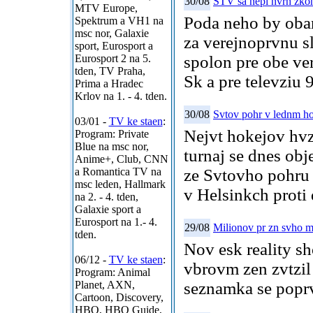
30/08
STV sa nepi nvrh zko
MTV Europe,
Poda neho by obani
Spektrum a VH1 na
msc nor, Galaxie
za verejnoprvnu s
sport, Eurosport a
Eurosport 2 na 5.
spolon pre obe ve
tden, TV Praha,
Sk a pre televziu 
Prima a Hradec
Krlov na 1. - 4. tden.
30/08
Svtov pohr v lednm ho
03/01 -
TV ke staen
:
Nejvt hokejov hvz
Program: Private
Blue na msc nor,
turnaj se dnes ob
Anime+, Club, CNN
a Romantica TV na
ze Svtovho pohru 
msc leden, Hallmark
v Helsinkch prot
na 2. - 4. tden,
Galaxie sport a
Eurosport na 1.- 4.
29/08
Milionov pr zn svho m
tden.
Nov esk reality s
06/12 -
TV ke staen
:
vbrovm zen zvtzil 
Program: Animal
Planet, AXN,
seznamka se popr
Cartoon, Discovery,
HBO, HBO Guide,