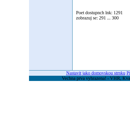
Poet dostupnch lnk: 1291
zobrazuj se: 291 ... 300
Nastavit jako domovskou strnku
P
Vechna prva vyhrazena! - VHR, Kvas