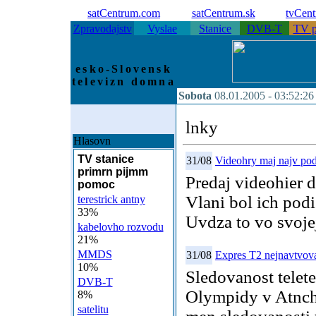
satCentrum.com
satCentrum.sk
tvCen
Zpravodajstv
Vyslae
Stanice
DVB-T
TV p
esko-Slovensk
televizn domna
Sobota
08.01.2005 -
03:52:26
lnky
Hlasovn
TV stanice
31/08
Videohry maj najv podi
primrn pijmm
Predaj videohier 
pomoc
Vlani bol ich pod
terestrick antny
33%
Uvdza to vo svoje
kabelovho rozvodu
21%
MMDS
31/08
Expres T2 nejnavtvov
10%
Sledovanost telet
DVB-T
Olympidy v Atnch
8%
satelitu