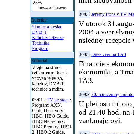
men sledovanosti t
28%
Hlasovalo 472 nvtvnk
30/08
Jeremy Irons v TV Ma
Rubriky
V utorok 31.augu
Stanice a vyslae
2004 a veer slvno
DVB-T
Kabelov televize
nslednej recepcie 
Technika
Program
30/08
Dnes veer na TA3
Editorial
Financie a ekonom
Vtejte na strnce
ekonomiku a Tma d
tvCentrum
, kter je
vnovan televizn,
TA3.
kabelov, DVB-T
technice a mdim.
30/08
70. narozeniny animto
06/01 -
TV ke staen
:
U pleitosti tohoto 
Program: AXN,
Club, Discovery,
od 21.40 hod. na
HBO, HBO Guide,
vankmajerovi.
HBO Nepremiry,
HBO Premiry, HBO
2, HBO 2 Guide,