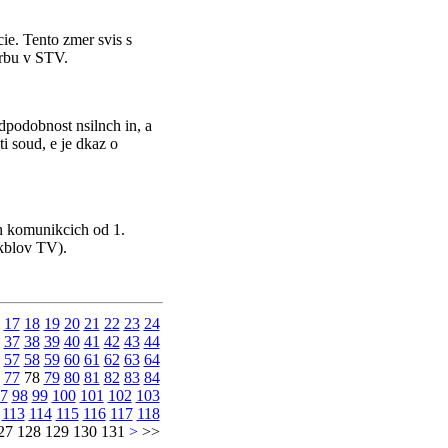
ie. Tento zmer svis s
orbu v STV.
dpodobnost nsilnch in, a
i soud, e je dkaz o
h komunikcich od 1.
(kblov TV).
17
18
19
20
21
22
23
24
37
38
39
40
41
42
43
44
57
58
59
60
61
62
63
64
77
78
79
80
81
82
83
84
7
98
99
100
101
102
103
113
114
115
116
117
118
27 128 129 130 131
>
>>