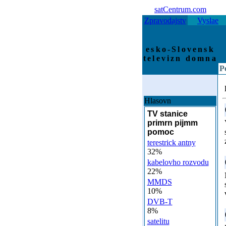
satCentrum.com
Zpravodajstv
Vyslae
esko-Slovensk
televizn domna
P
Hlasovn
TV stanice
primrn pijmm
pomoc
terestrick antny
32%
kabelovho rozvodu
22%
MMDS
10%
DVB-T
8%
satelitu