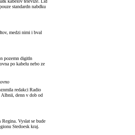
atk kabelov televize. Lid
o pouze standardn nabdku
tov, medzi nimi i bval
n pozemn digitln
buovna po kabelu nebo ze
zovno
 oznmila redakci Radio
 Albnii, denn v dob od
s Regina. Vyslat se bude
gionu Stedoesk kraj.