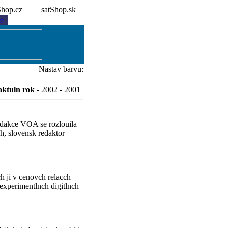
tShop.cz
satShop.sk
e
Nastav barvu:
aktuln rok
- 2002 - 2001
edakce VOA se rozlouila
h, slovensk redaktor
h ji v cenovch relacch
 experimentlnch digitlnch