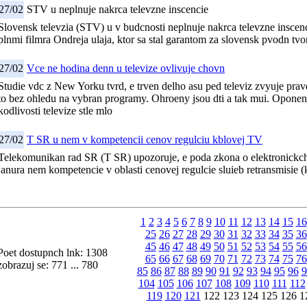
27/02
STV u neplnuje nakrca televzne inscencie
Slovensk televzia (STV) u v budcnosti neplnuje nakrca televzne inscenc
plnmi filmra Ondreja ulaja, ktor sa stal garantom za slovensk pvodn tv
27/02
Vce ne hodina denn u televize ovlivuje chovn
Studie vdc z New Yorku tvrd, e trven delho asu ped televiz zvyuje prav
to bez ohledu na vybran programy. Ohroeny jsou dti a tak mui. Oponent
kodlivosti televize stle mlo
27/02
T SR u nem v kompetencii cenov regulciu kblovej TV
Telekomunikan rad SR (T SR) upozoruje, e poda zkona o elektronickc
janura nem kompetencie v oblasti cenovej regulcie sluieb retransmisie 
1
2
3
4
5
6
7
8
9
10
11
12
13
14
15
16
25
26
27
28
29
30
31
32
33
34
35
36
45
46
47
48
49
50
51
52
53
54
55
56
Poet dostupnch lnk: 1308
65
66
67
68
69
70
71
72
73
74
75
76
zobrazuj se: 771 ... 780
85
86
87
88
89
90
91
92
93
94
95
96
9
104
105
106
107
108
109
110
111
112
119
120
121
122 123 124 125 126 1