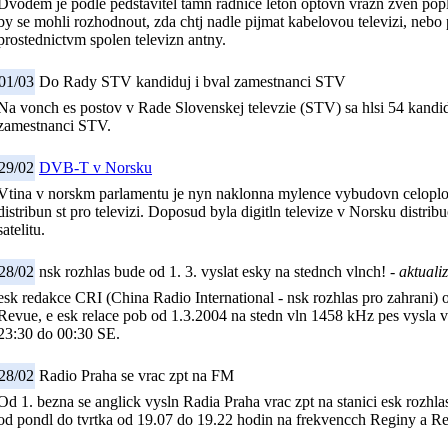
Dvodem je podle pedstavitel tamn radnice leton optovn vrazn zven popl
by se mohli rozhodnout, zda chtj nadle pijmat kabelovou televizi, neb
prostednictvm spolen televizn antny.
01/03
Do Rady STV kandiduj i bval zamestnanci STV
Na vonch es postov v Rade Slovenskej televzie (STV) sa hlsi 54 kandid
zamestnanci STV.
29/02
DVB-T v Norsku
Vtina v norskm parlamentu je nyn naklonna mylence vybudovn celoplo
distribun st pro televizi. Doposud byla digitln televize v Norsku distri
satelitu.
28/02
nsk rozhlas bude od 1. 3. vyslat esky na stednch vlnch! -
aktuali
esk redakce CRI (China Radio International - nsk rozhlas pro zahrani)
Revue, e esk relace pob od 1.3.2004 na stedn vln 1458 kHz pes vysla v
23:30 do 00:30 SE.
28/02
Radio Praha se vrac zpt na FM
Od 1. bezna se anglick vysln Radia Praha vrac zpt na stanici esk rozhla
od pondl do tvrtka od 19.07 do 19.22 hodin na frekvencch Reginy a Re