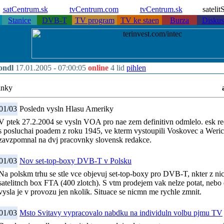
satCentrum.sk
tvCentrum.com
tvCentrum.sk
sateli
Stanice
DVB-T
TV program
TV ke staen
Burza
Diskus
ondl
17.01.2005 -
07:00:05
online
4 lid
pihlen
lnky
01/03
Posledn vysln Hlasu Ameriky
V ptek 27.2.2004 se vysln VOA pro nae zem definitivn odmlelo. esk r
s posluchai poadem z roku 1945, ve kterm vystoupili Voskovec a Weric
zavzpomnal na dvj pracovnky slovensk redakce.
01/03
Nov set-top-boxy DVB-T v Polsku
Na polskm trhu se stle vce objevuj set-top-boxy pro DVB-T, nkter z nic
satelitnch box FTA (400 zlotch). S vtm prodejem vak nelze potat, nebo
vysla je v provozu jen nkolik. Situace se nicmn me rychle zmnit.
01/03
Msto Svitavy vypracovalo nabdku na individuln volbu pjmu TV