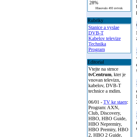
28%
Hlasovalo 493 nvtvnk
Rubriky
Stanice a vyslae
DVB-T
Kabelov televize
Technika
Program
Editorial
Vtejte na strnce
tvCentrum
, kter je
vnovan televizn,
kabelov, DVB-T
technice a mdim.
06/01 -
TV ke staen
:
Program: AXN,
Club, Discovery,
HBO, HBO Guide,
HBO Nepremiry,
HBO Premiry, HBO
2, HBO 2 Guide,