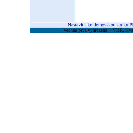
Nastavit jako domovskou strnku
P
Vechna prva vyhrazena! - VHR, Kvas