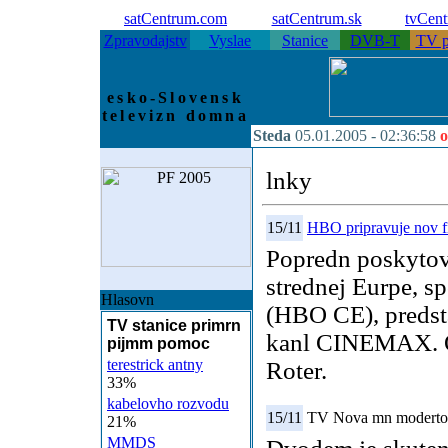
satCentrum.com
satCentrum.sk
tvCen
Zpravodajstv
Vyslae
Stanice
DVB-T
TV p
esko-Slovensk
televizn domna
Steda
05.01.2005 -
02:36:58
o
lnky
15/11
HBO pripravuje nov f
Popredn poskytov
strednej Eurpe, 
Hlasovn
(HBO CE), predst
TV stanice primrn
kanl CINEMAX. Oz
pijmm pomoc
terestrick antny
Roter.
33%
kabelovho rozvodu
15/11
TV Nova mn modertora
21%
MMDS