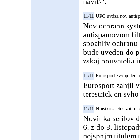
navit\".
11/11
UPC uvdza nov antisp
Nov ochrann syst
antispamovom filt
spoahliv ochranu 
bude uveden do p
zskaj pouvatelia i
11/11
Eurosport zvyuje te
Eurosport zahjil 
terestrick en sv
11/11
Nmstko - letos zatm n
Novinka serilov d
6. z do 8. listop
nejspnjm titulem t