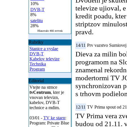
Dvodem je skuten
10%
televize ujioval, 
DVB-T
8%
kredit poadu, kte
satelitu
striptzov minulost
28%
pravd.
Hlasovalo 466 nvtvnk
Rubriky
14/11
Prv vazstvo Surniovej
Stanice a vyslae
Dieva za milin bo
DVB-T
Kabelov televize
programom na Slo
Technika
znamenal rekordn 
Program
modertormi TV JO
Editorial
synchronizovan p
Vtejte na strnce
tvCentrum
, kter je
s trhovm podielo
vnovan televizn,
kabelov, DVB-T
12/11
TV Prima spout od 21.
technice a mdim.
TV Prima vera zve
03/01 -
TV ke staen
:
budou od 21.11. 
Program: Private Blue