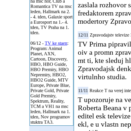
na msc nor, Club a
zaslala rozhovor 
Romantica TV na msc
leden, Hallmark na 2.
fredaktorem zpravo
- 4. tden, Galaxie sport
modertory Zpravo
a Eurosport na 1.- 4.
tden, TV Praha na 1.
tden.
12/11
Zpravodajstv televize
TV Prima pipravil
06/12 -
TV ke staen
:
Program: Animal
oiv a promn zprav
Planet, AXN,
Cartoon, Discovery,
mt ti, kte sleduj
HBO, HBO Guide,
Zpravodajsk denk
HBO Premiry, HBO
Nepremiry, HBO2,
virtulnho studia.
HBO2 Guide, MTV
Europe, Private Blue,
Private Gold, Private
11/11
Reakce T na verej in
Gold Premiry,
T upozoruje na ve
Spektrum, Reality,
TCM a VH1 na msc
Roberta Beana v 
leden, Hallmark na 1.
editel esk televi
tden, Nov programov
stuktra TA3.
ekl, e u vlastn ne