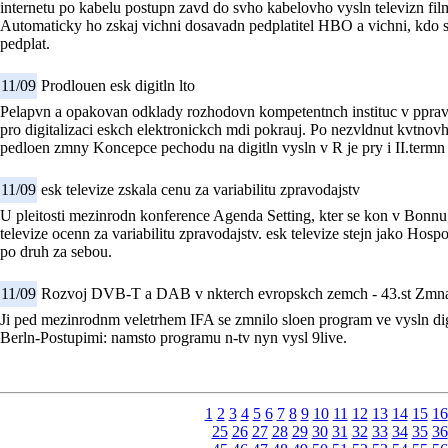
internetu po kabelu postupn zavd do svho kabelovho vysln televizn f
Automaticky ho zskaj vichni dosavadn pedplatitel HBO a vichni, kd
pedplat.
11/09
Prodlouen esk digitln lto
Pelapvn a opakovan odklady rozhodovn kompetentnch instituc v ppr
pro digitalizaci eskch elektronickch mdi pokrauj. Po nezvldnut kvtno
pedloen zmny Koncepce pechodu na digitln vysln v R je pry i II.termn
11/09
esk televize zskala cenu za variabilitu zpravodajstv
U pleitosti mezinrodn konference Agenda Setting, kter se kon v Bonn
televize ocenn za variabilitu zpravodajstv. esk televize stejn jako Hos
po druh za sebou.
11/09
Rozvoj DVB-T a DAB v nkterch evropskch zemch - 43.st Zmn
Ji ped mezinrodnm veletrhem IFA se zmnilo sloen program ve vysln digit
Berln-Postupimi: namsto programu n-tv nyn vysl 9live.
1
2
3
4
5
6
7
8
9
10
11
12
13
14
15
16
25
26
27
28
29
30
31
32
33
34
35
36