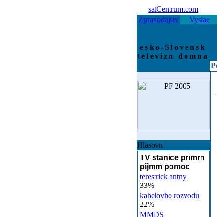
satCentrum.com
Zpravodajstv
Vyslae
esko-Slovensk
televizn domna
P
Hlasovn
TV stanice primrn
pijmm pomoc
terestrick antny
33%
kabelovho rozvodu
22%
MMDS