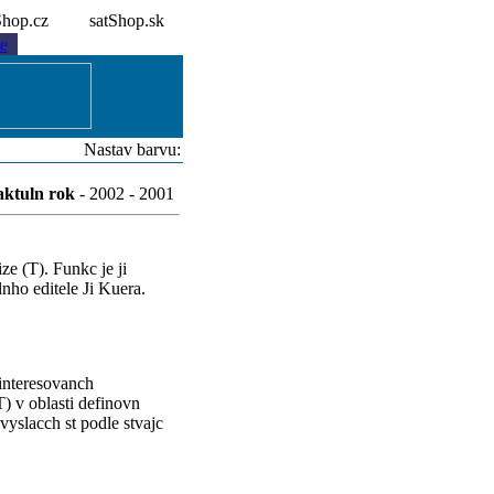
tShop.cz
satShop.sk
e
Nastav barvu:
aktuln rok
- 2002 - 2001
e (T). Funkc je ji
nho editele Ji Kuera.
ainteresovanch
) v oblasti definovn
vyslacch st podle stvajc