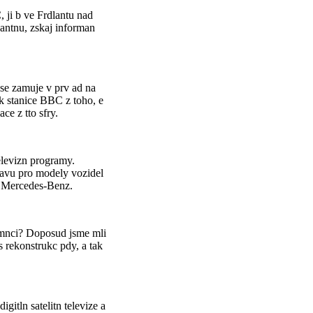
 ji b ve Frdlantu nad
 antnu, zskaj informan
se zamuje v prv ad na
k stanice BBC z toho, e
ce z tto sfry.
elevizn programy.
bavu pro modely vozidel
y Mercedes-Benz.
emnci? Doposud jsme mli
s rekonstrukc pdy, a tak
gitln satelitn televize a