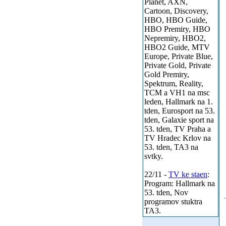
Planet, AXN,
Cartoon, Discovery,
HBO, HBO Guide,
HBO Premiry, HBO
Nepremiry, HBO2,
HBO2 Guide, MTV
Europe, Private Blue,
Private Gold, Private
Gold Premiry,
Spektrum, Reality,
TCM a VH1 na msc
leden, Hallmark na 1.
tden, Eurosport na 53.
tden, Galaxie sport na
53. tden, TV Praha a
TV Hradec Krlov na
53. tden, TA3 na
svtky.
22/11 -
TV ke staen
:
Program: Hallmark na
53. tden, Nov
programov stuktra
TA3.