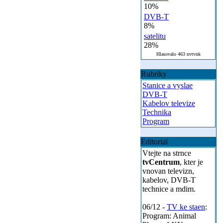
10%
DVB-T
8%
satelitu
28%
Hlasovalo 463 nvtvnk
Rubriky
Stanice a vyslae
DVB-T
Kabelov televize
Technika
Program
Editorial
Vtejte na strnce
tvCentrum
, kter je
vnovan televizn,
kabelov, DVB-T
technice a mdim.
06/12 -
TV ke staen
:
Program: Animal