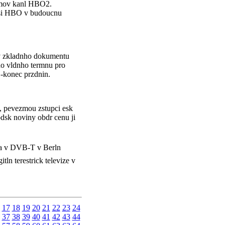
ilmov kanl HBO2.
o si HBO v budoucnu
av zkladnho dokumentu
vho vldnho termnu pro
 -konec przdnin.
u, pevezmou zstupci esk
podsk noviny obdr cenu ji
a v DVB-T v Berln
ln terestrick televize v
17
18
19
20
21
22
23
24
37
38
39
40
41
42
43
44