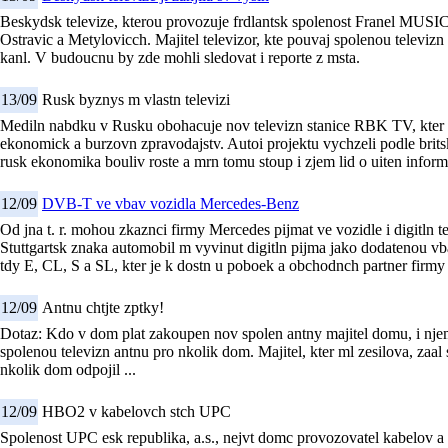
Beskydsk televize, kterou provozuje frdlantsk spolenost Franel MUSIC,
Ostravic a Metylovicch. Majitel televizor, kte pouvaj spolenou televizn
kanl. V budoucnu by zde mohli sledovat i reporte z msta.
13/09
Rusk byznys m vlastn televizi
Mediln nabdku v Rusku obohacuje nov televizn stanice RBK TV, kter 
ekonomick a burzovn zpravodajstv. Autoi projektu vychzeli podle brits
rusk ekonomika bouliv roste a mrn tomu stoup i zjem lid o uiten informa
12/09
DVB-T ve vbav vozidla Mercedes-Benz
Od jna t. r. mohou zkaznci firmy Mercedes pijmat ve vozidle i digitln t
Stuttgartsk znaka automobil m vyvinut digitln pijma jako dodatenou v
tdy E, CL, S a SL, kter je k dostn u poboek a obchodnch partner firm
12/09
Antnu chtjte zptky!
Dotaz: Kdo v dom plat zakoupen nov spolen antny majitel domu, i nj
spolenou televizn antnu pro nkolik dom. Majitel, kter ml zesilova, zaal 
nkolik dom odpojil ...
12/09
HBO2 v kabelovch stch UPC
Spolenost UPC esk republika, a.s., nejvt domc provozovatel kabelov a di