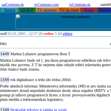
satCentrum.sk
tvCentrum.com
tvCentrum.sk
sateli
Stanice
DVB-T
TV program
TV ke staen
Burza
Diskus
ondl
03.01.2005 -
22:57:20
online
5 lid
pihlen
lnky
14/09
Markta Luhanov programovou fkou T
Markta Luhanov bude od 1. jna dnou programovou editelkou esk televiz
nkolik msc povena. Z T ke stejnmu datu odejde editel sekretaritu generl
Jeho funkce bude zruena.
13/09
esk digitalizace u ledu (do ledna 2004)
Podle aktulnch informac Ministerstva informatiky (MI) se pes snahu z
ministerstev dosud nepodailo doshnout shody obou regultor (RRTV a T
postup pi udlovn programovch licenc a licenc provozovatelm digitlnch 
platn mediln a telekomunikan legislativy.
13/09
Beskydsk televize ji zahjila sv vysln