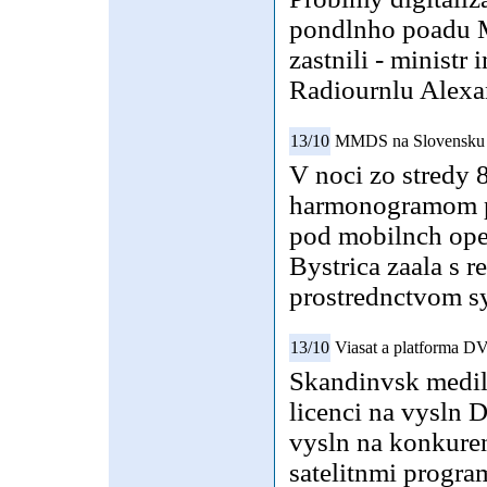
pondlnho poadu Md
zastnili - ministr
Radiournlu Alexan
13/10
MMDS na Slovensku 
V noci zo stredy 
harmonogramom p
pod mobilnch op
Bystrica zaala s
prostrednctvom 
13/10
Viasat a platforma D
Skandinvsk medil
licenci na vysln 
vysln na konkuren
satelitnmi progr