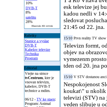
T a Ro Vltava uve
10%
esk televize jej b
DVB-T
8%
kadou nedli v 14
satelitu
sledovat poslucha
28%
21:45 od 22. jna.
Hlasovalo 461 nvtvnk
Rubriky
15/10
Prvn reality TV show
Stanice a vyslae
Televizn formt, od
DVB-T
Kabelov televize
objev na obrazovc
Technika
vymezenm prostoru
Program
tden od 20. jna 
Editorial
Vtejte na strnce
15/10
V STV dostanou anci i
tvCentrum
, kter je
vnovan televizn,
Nespokojenost Slo
kabelov, DVB-T
koukat\" u nkolik
technice a mdim.
televizi (STV) na 
06/12 -
TV ke staen
:
veden slibuje u od
Program: Animal