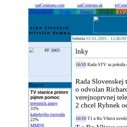
satCentrum.com
satCentrum.sk
tvCen
Zpravodajstv
Vyslae
Stanice
DVB-T
TV p
esko-Slovensk
televizn domna
Sobota
01.01.2005 -
12:46:09
lnky
16/10
Rada STV sa poksila
Rada Slovenskej t
Hlasovn
o odvolan Richard
TV stanice primrn
verejnoprvnej tel
pijmm pomoc
terestrick antny
2 chcel Rybnek o
33%
kabelovho rozvodu
16/10
T1 a Ro Vltava uvedou
22%
MMDS