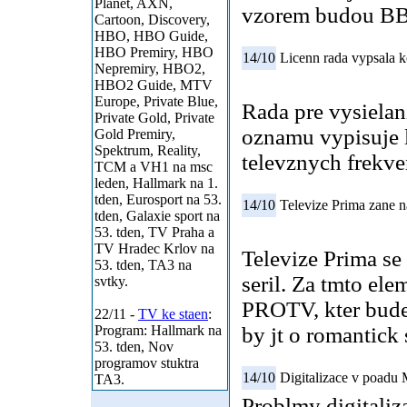
Planet, AXN,
vzorem budou BB
Cartoon, Discovery,
HBO, HBO Guide,
HBO Premiry, HBO
14/10
Licenn rada vypsala k
Nepremiry, HBO2,
HBO2 Guide, MTV
Europe, Private Blue,
Rada pre vysielan
Private Gold, Private
oznamu vypisuje 
Gold Premiry,
Spektrum, Reality,
televznych frekve
TCM a VH1 na msc
leden, Hallmark na 1.
tden, Eurosport na 53.
14/10
Televize Prima zane na
tden, Galaxie sport na
53. tden, TV Praha a
TV Hradec Krlov na
Televize Prima se
53. tden, TA3 na
seril. Za tmto el
svtky.
PROTV, kter bude
22/11 -
TV ke staen
:
Program: Hallmark na
by jt o romantick 
53. tden, Nov
programov stuktra
14/10
Digitalizace v poadu
TA3.
Problmy digitaliz