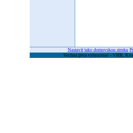
Nastavit jako domovskou strnku
P
Vechna prva vyhrazena! - VHR, Kvas