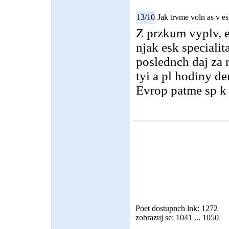
13/10
Jak trvme voln as v e
Z przkum vyplv, e 
njak esk specialit
poslednch daj za 
tyi a pl hodiny de
Evrop patme sp k
Poet dostupnch lnk: 1272
zobrazuj se: 1041 ... 1050