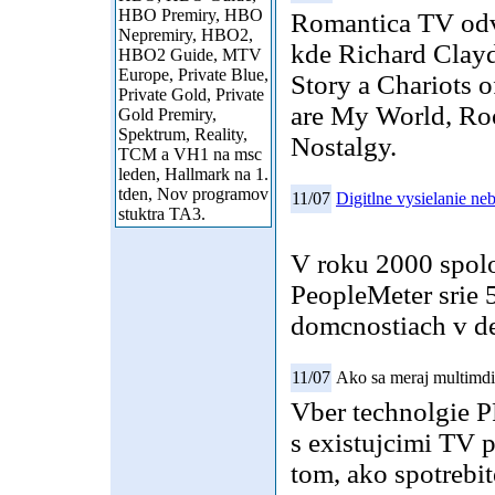
HBO Premiry, HBO
Romantica TV odvy
Nepremiry, HBO2,
kde Richard Clayd
HBO2 Guide, MTV
Europe, Private Blue,
Story a Chariots 
Private Gold, Private
are My World, Ro
Gold Premiry,
Spektrum, Reality,
Nostalgy.
TCM a VH1 na msc
leden, Hallmark na 1.
tden, Nov programov
11/07
Digitlne vysielanie n
stuktra TA3.
V roku 2000 spolo
PeopleMeter srie 
domcnostiach v des
11/07
Ako sa meraj multimdi
Vber technolgie P
s existujcimi TV 
tom, ako spotrebi