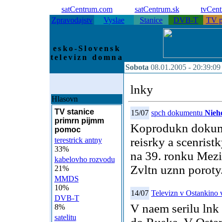
satCentrum.com
satCentrum.sk
tvCen
Zpravodajstv
Vyslae
Stanice
DVB-T
TV p
esko-Slovensk
televizn domna
Sobota
08.01.2005 -
20:39:09
lnky
Hlasovn
TV stanice
15/07
spch dokumentu
Nieho
primrn pijmm
Koprodukn dokumen
pomoc
reisrky a scenris
terestrick antny
33%
na 39. ronku Mezi
kabelovho rozvodu
Zvltn uznn poroty
21%
MMDS
10%
14/07
Televizn v Ostankino ve
DVB-T
V naem serilu lnk
8%
satelitu