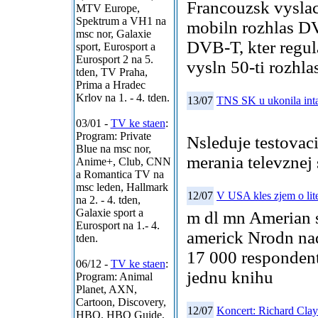
Francouzsk vyslac
MTV Europe,
Spektrum a VH1 na
mobiln rozhlas DV
msc nor, Galaxie
DVB-T, kter regula
sport, Eurosport a
Eurosport 2 na 5.
vysln 50-ti rozhl
tden, TV Praha,
Prima a Hradec
Krlov na 1. - 4. tden.
13/07
TNS SK u ukonila int
03/01 -
TV ke staen
:
Program: Private
Nsleduje testovac
Blue na msc nor,
merania televznej 
Anime+, Club, CNN
a Romantica TV na
msc leden, Hallmark
12/07
V USA kles zjem o lite
na 2. - 4. tden,
Galaxie sport a
m dl mn Amerian s
Eurosport na 1.- 4.
americk Nrodn nad
tden.
17 000 respondent
06/12 -
TV ke staen
:
jednu knihu
Program: Animal
Planet, AXN,
Cartoon, Discovery,
12/07
Koncert: Richard Cla
HBO, HBO Guide,