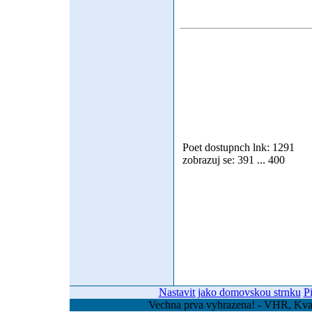
Poet dostupnch lnk: 1291
zobrazuj se: 391 ... 400
Nastavit jako domovskou strnku
P
Vechna prva vyhrazena! - VHR, Kvas