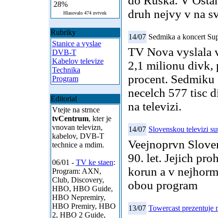
do Ruska. V Ostan
28%
druh nejvy v na sv
Hlasovalo 474 nvtvnk
Rubriky
14/07
Sedmika a koncert Sup
Stanice a vyslae
TV Nova vyslala v
DVB-T
Kabelov televize
2,1 milionu divk,
Technika
procent. Sedmiku 
Program
necelch 577 tisc di
Editorial
na televizi.
Vtejte na strnce
tvCentrum
, kter je
vnovan televizn,
14/07
Slovenskou televizi su
kabelov, DVB-T
Veejnoprvn Sloven
technice a mdim.
90. let. Jejich pro
06/01 -
TV ke staen
:
korun a v nejhor
Program: AXN,
Club, Discovery,
obou program
HBO, HBO Guide,
HBO Nepremiry,
HBO Premiry, HBO
13/07
Towercast prezentuje
2, HBO 2 Guide,